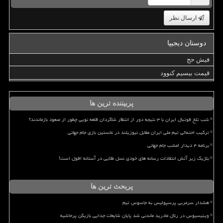
ارسال نظر
دوستان دیجیپا
فیش حج
قیمت بیسیم کنوود
پربیننده ترین ها
شب تلخ فوتبال ایران با ۳ نتیجه دور از انتظار شاگردان قلعه نویی چطور از صعود بازماندند؟
ترکیب احتمالی تیم ملی ایران مقابل نیوزیلند در نخستین بازی جام جهانی
برنامه ۴ دیدار امشب جام جهانی
بلژیک زیر آتش انتقادات رسانه های خودی نسل طلایی در آستانه افول است!
پربحث ترین ها
هشدار سرمربی پرسپولیس به جاسوس تیم
وینیسیوس در رئال مادرید ماندنی شد پایان شایعات جدایی بازیکن پرحاشیه