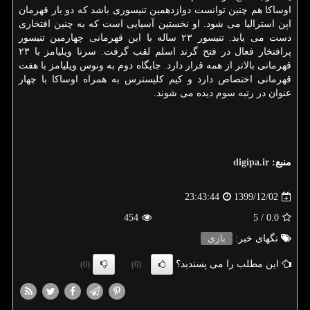
اوساکا هم چنین توانست دوازدهمین تنیسوری باشد که دو بار قهرمان
اپن استرالیا می شود. او نخستین آسیایی است که به چنین افتخاری
دست می یابد. تنیسور ۲۳ ساله با این قهرمانی چهارمین تنیسور
پرافتخار فعال در فتح گرند اسلم لقب گرفت. سرنا ویلیامز با ۲۳
قهرمانی بالاتر از همه قرار دارد. جایگاه دوم به ونوس ویلیامز با هفت
قهرمانی اختصاص دارد و کیم کلیسترس به همراه اوساکا با چهار
عنوان در رتبه سوم دیده می شوند.
منبع:
digipa.ir
1399/12/02
23:43:44
454
/ 5
0.0
تگهای خبر:
بازی
این مطلب را می پسندید؟
(0)
(0)