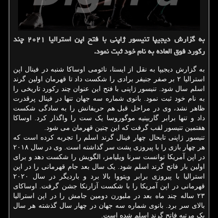
به گزارش دیجیپا تنیسور ژاپنی با فتح اپن استرالیا ۲۰۲۱ چند
رکورد فوق العاده به نام خود ثبت نمود.
به گزارش دیجیپا به نقل از ایسنا، نائومی اوساکا شنبه در فینال اپن
استرالیا ۲ بر صفر جنیفر برادی را شکست داد تا قهرمان اولین گرند
اسلم سال شود. تنیسور ژاپنی با فتح این عنوان چند رکورد تاریخی را
به نام خود ثبت نمود. بانوی شماره سه جهان تنها در فینال پرقدرت
ظاهر نشد، وی در مراحل قبل هم حریفانش را به سادگی شکست
داد و تنها برابر گاربینیه موگوروسا یک ست را واگذار کرد. اوساکا
هفتمین تنیسور لقب گرفت که این چنین قهرمان می شود.
تنیسور ژاپنی تابحال چهار فینال گرند اسلم را تجربه کرده است که
هر چهار بازی را با پیروزی پشت سر گذاشته است. وی در سال ۲۰۱۸
در اپن آمریکا توانست سرنا ویلیامز، الگویش را شکست دهد و برای
اولین بار فاتح گرند اسلم شود. یک سال بعد جام قهرمانی را در اپن
استرالیا با پیروزی برابر ویتووا بالا برد و باردیگر در سال ۲۰۲۰
قهرمانی در اپن آمریکا را با شکست آزارنکا جشن گرفت. اوساکای
۲۳ ساله چند ماه بعد در ملبورن دومین جامش را در اپن استرالیا
بالای سر برد. بانوی شماره سه جهان در چهار سال گذشته هر سال
یک مرتبه فاتح گرند اسلم شده است.