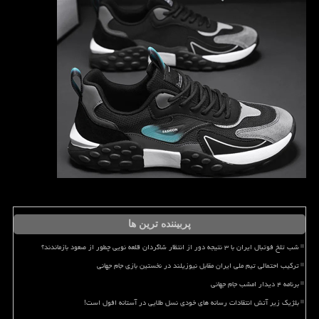
پربیننده ترین ها
شب تلخ فوتبال ایران با ۳ نتیجه دور از انتظار شاگردان قلعه نویی چطور از صعود بازماندند؟
ترکیب احتمالی تیم ملی ایران مقابل نیوزیلند در نخستین بازی جام جهانی
برنامه ۴ دیدار امشب جام جهانی
بلژیک زیر آتش انتقادات رسانه های خودی نسل طلایی در آستانه افول است!