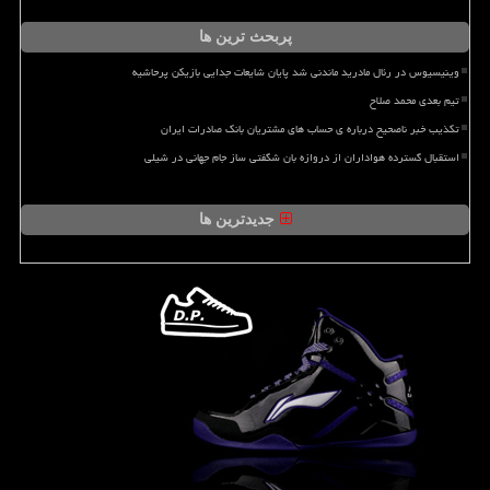
پربحث ترین ها
وینیسیوس در رئال مادرید ماندنی شد پایان شایعات جدایی بازیکن پرحاشیه
تیم بعدی محمد صلاح
تکذیب خبر ناصحیح درباره ی حساب های مشتریان بانک صادرات ایران
استقبال گسترده هواداران از دروازه بان شگفتی ساز جام جهانی در شیلی
جدیدترین ها