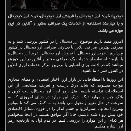
دیجیپا: خرید ارز دیجیتال یا فروش ارز دیجیتال، ترید ارز دیجیتال
و یا نیازمند استفاده از خدمات یك صرافی معتبر و آنلاین در این
حوزه می باشد.
امروز قصد داریم موضوع
ارز دیجیتال
را در کشور بررسی کنیم و به
معرفی
بهترین صرافی انلاین
یا بعبارتی
صرافی ارز دیجیتال
در کشور
بپردازیم . خرید ارز دیجیتال یا
فروش ارز دیجیتال
،
ترید ارز دیجیتال
و
یا نیازمند استفاده از خدمات یک صرافی معتبر و آنلاین در این حوزهع
میباشد که در ادامه برای آشنایی با برترین مرکز خدمات ارزی انلاین
در کشور همراه ما باشید ...
این روزها با اصطلاحاتی در بازار ارز، اخبار اقتصادی و فضای مجازی
مواجه میشویم که شاید درک درست و تعریف مشخصی از این
اصطلاحات نداشته باشیم. مثل رمز ارز، ارز دیجیتال، بیت کوین و
بلاک جین و موارد دیگه. درک این موارد در دنیای امروزی که به
سرعت در حال تغییر و تحول می باشد به ما کمک می کند تا بتوانیم
بهترین انتخاب­ها، استراتژی­ها و چشم انداز را در حوزه مسائل اقتصادی
خود پیش رو داشته باشیم. حالا اگر موافق هستید در اینجا می­خواهیم
هر کدام از این موارد را بررسی کنیم. در قدم اول به تاریخچه رمز
ارز اشاره می­کنیم.