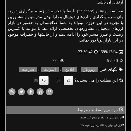
ارتقای آن باشد.
موسسه یونیننس(
uninance
) با سال­ها تجربه در زمینه برگزاری دوره­
های سرمایه­گذاری و ارزهای دیجیتال و دارا بودن مدرسین و مشاورین
با تجربه در این حوزه می­تواند به شما علاقه­مندان به حضور در بازار
ارزهای دیجیتال، مشاوره­های تخصصی ارائه دهد تا بتوانید با کم­ترین
ریسک و ضرر مسیر خود را ادامه دهید و از چالش­ها و خظرات موجود
در این بازار نوپا دور بمانید.
1399/12/04
23:30:42
572
/ 5
0.0
تگهای خبر:
رپورتاژ
,
آنلاین
,
اینترنت
,
سرعت
این مطلب را می پسندید؟
(0)
(0)
تازه ترین مطالب مرتبط
پرسپولیس در تله اوسمار گیر افتاد
قهرمان جهان به کلاهبرداری متهم شد