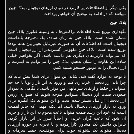
یکی دیگر از اصطلاحات پر کاربرد در دنیای ارزهای دیجیتال، بلاک جین
می­باشد که در ادامه به توضیح آن خواهیم پرداخت.
بلاک جین
نگهداری توزیع شده اطلاعات تراکنش‌ها ، به وسیله فناوری بلاک چین
ممکن شده است. بلاک چین به زبان ساده، یک دفترچه یادداشت
دیجیتال است که اطلاعات آن به صورت غیرقابل تغییر بین همه نودها
توزیع شده است. بلاک چین مفهومی گسترده‌تر از ارز دیجیتال است
که می‌تواند کاربردهای دیگری هم داشته باشد. اگر بخواهیم خیلی
ساده این تفاوت را نشان بدهیم، بلاک چین را می‌توانیم به اینترنت و
ارز دیجیتال را به موتور جستجو تشبیه کنیم.
با توجه به موارد گفته شد، شاید این سوال برای شما پیش بیاید که
چرا باید ارز دیجیتال خریداری کنم و ورود به این بازار نوپا تا چه حد
می­تواند در حفظ و ارتقای سرمایه­ی من موثر باشد. با نگاهی به نمودار
صعودی قیمت ارز دیجیتال میتوانیم متوجه شویم که همواره ارزش
ارز دیجیتال از قبل بیشتر شده است و این می­تواند یک انگیزه برای
ورود به بازار ارزهای دیجیتال باشد. اما نکته مهمی ­که حائز اهمیت
است که خود این رشد قیمت می­تواند باعث هجوم به این بازار و خرید
آن شود که باعث گران خریدن و احیاناً ضرر در این بازار گردد.
بنابراین داشتن یک مشاور کارآزموده و با تجربه در حوزه ارزهای
دیجیتال می­تواند یک پشتوانه خوب برای موفقیت، حفظ سرمایه و