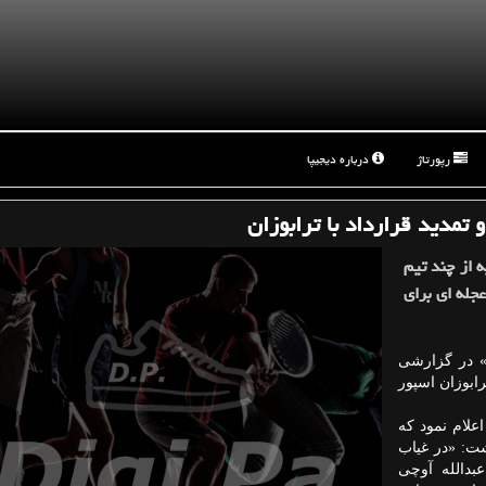
رپورتاژ
درباره دیجیپا
تمدید قرارداد با ترابوزان
 از چند تیم
عجله ای برای
ه گزارش دیجیپا به نقل از مهر، روزنامه «gazetedamga» در گزارشی
ابوزان اسپور
علام نمود که
ت: «در غیاب
بدالله آوچی