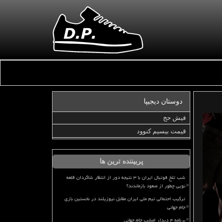
دوستان دیجیپا
فیش حج
قیمت بیسیم کنوود
پربیننده ترین ها
شب تلخ فوتبال ایران با ۳ نتیجه دور از انتظار شاگردان قلعه
نویی چطور از صعود بازماندند؟
ترکیب احتمالی تیم ملی ایران مقابل نیوزیلند در نخستین بازی
جام جهانی
برنامه ۴ دیدار امشب جام جهانی