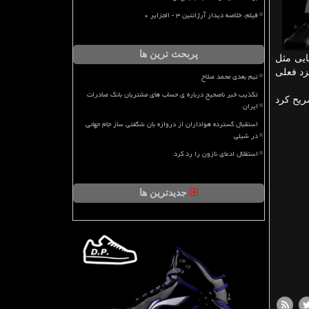
فیلم، خلاصه دیدار آرژانتین ۳ - الجزایر ۰
پربحث ترین ها
ایی مثل
زد فعلی
تیم بعدی محمد صلاح
تکذیب خبر ناصحیح درباره ی حساب های مشتریان بانک صادرات
ریح کرد
ایران
استقبال گسترده هواداران از دروازه بان شگفتی ساز جام جهانی
در شیلی
استقلال ادعای نازون را رد کرد
جدیدترین ها