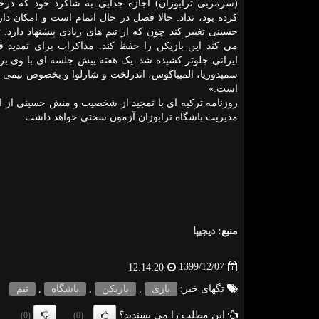
(سرمربی ترابوزان) اجازه جدایی به شاگرد خود که در
کرده بود، نداد. حالا فصل در حال اتمام است و امکان دار
حسینی تغییر کند چون که از تیم های زیادی پیشنهاد دارد. 
می کند این بازیکن را حفظ کند. مذاکرات برای تمدید قر
ایرانی جلوتر کشیده شد. یک هفته پیش جلسه ای با وی ب
سمپدوریا، المپیاکوس، اندرلخت و شارلوا و بخصوص تیمی از
است.»
روزنامه ترکیه ای با تمجید از شخصیت و منش حسینی از اح
مدیریت باشگاه ترابوزان آزمون سختی خواهد داشت.
منبع:
دیجیپا
1399/12/07
12:14:20
تگهای خبر:
بازی
,
بازیكن
,
باشگاه
,
تیم
این مطلب را می پسندید؟
(0)
(0)