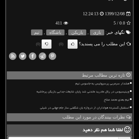
1399/12/08
12:24:13
411
/ 5
0.0
تگهای خبر:
بازی
,
بازیكن
,
باشگاه
,
تیم
این مطلب را می پسندید؟
(0)
(0)
تازه ترین مطالب مرتبط
هشدار سرمربی پرسپولیس به جاسوس تیم
وینیسیوس در رئال مادرید ماندنی شد پایان شایعات جدایی بازیکن پرحاشیه
تیم بعدی محمد صلاح
استقبال گسترده هواداران از دروازه بان شگفتی ساز جام جهانی در شیلی
نظرات بینندگان در مورد این مطلب
لطفا شما هم
نظر دهید