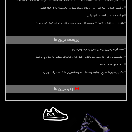
شب تلخ فوتبال ایران با ۳ نتیجه دور از انتظار شاگردان قلعه نویی چطور از صعود بازماندند؟
ترکیب احتمالی تیم ملی ایران مقابل نیوزیلند در نخستین بازی جام جهانی
برنامه ۴ دیدار امشب جام جهانی
بلژیک زیر آتش انتقادات رسانه های خودی نسل طلایی در آستانه افول است!
پربحث ترین ها
هشدار سرمربی پرسپولیس به جاسوس تیم
وینیسیوس در رئال مادرید ماندنی شد پایان شایعات جدایی بازیکن پرحاشیه
تیم بعدی محمد صلاح
تکذیب خبر ناصحیح درباره ی حساب های مشتریان بانک صادرات ایران
جدیدترین ها