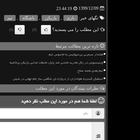
1399/12/09
23:44:19
تگهای خبر:
بازی
,
بازیكن
,
باشگاه
,
تیم
این مطلب را می پسندید؟
(0)
(0)
تازه ترین مطالب مرتبط
هشدار سرمربی پرسپولیس به جاسوس تیم
وینیسیوس در رئال مادرید ماندنی شد پایان شایعات جدایی بازیکن پرحاشیه
تیم بعدی محمد صلاح
استقبال گسترده هواداران از دروازه بان شگفتی ساز جام جهانی در شیلی
نظرات بینندگان در مورد این مطلب
لطفا شما هم
در مورد این مطلب
نظر دهید