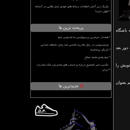
بلژیک زیر آتش انتقادات رسانه های خودی نسل طلایی در آستانه
افول است!
پربحث ترین ها
به باشگاه
هشدار سرمربی پرسپولیس به جاسوس تیم
وینیسیوس در رئال مادرید ماندنی شد پایان شایعات جدایی
 صعود به دور بعد
بازیکن پرحاشیه
تیم بعدی محمد صلاح
تکذیب خبر ناصحیح درباره ی حساب های مشتریان بانک صادرات
 یورو این فوق ستاره خویش را
ایران
م بعنوان
جدیدترین ها