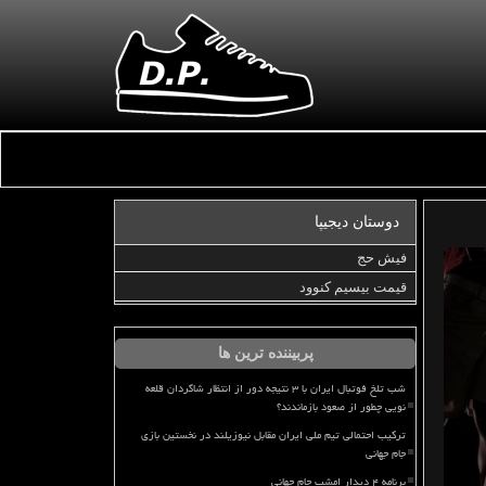
دوستان دیجیپا
فیش حج
قیمت بیسیم کنوود
پربیننده ترین ها
شب تلخ فوتبال ایران با ۳ نتیجه دور از انتظار شاگردان قلعه
نویی چطور از صعود بازماندند؟
ترکیب احتمالی تیم ملی ایران مقابل نیوزیلند در نخستین بازی
جام جهانی
برنامه ۴ دیدار امشب جام جهانی