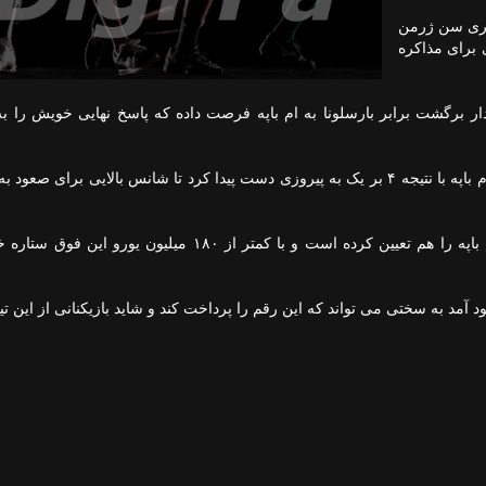
پاری سن ژرمن
برای مذاکره
یعنی پس از آخر دیدار برگشت برابر بارسلونا به ام باپه فرصت داده که پاسخ نهایی خویش را 
پاری سن ژرمن در دیدار رفت برابر بارسلونا با درخشش ام باپه با نتیجه ۴ بر یک به پیروزی دست پیدا کرد تا شانس بالایی برای
طبق اعلام روزنامه مارکا پاری سن ژرمن رقم فروش ام باپه را هم تعیین کرده است و با کمتر از ۱۸۰ میلیون
د آمد به سختی می تواند که این رقم را پرداخت کند و شاید بازیکنانی از این تی