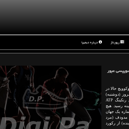
رپورتاژ
درباره دیجیپا
سوییسی عبور
کوویچ حالا در
وز (دوشنبه)
برای سیصد و دهمین هفته پی در پی بعنوان صدرنشین رنکینگ ATP
نه رسید. هیچ
ماره یک جهان
ل مدودف (مرد
ده) از رکورد