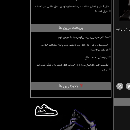
بلژیک زیر آتش انتقادات رسانه های خودی نسل طلایی در آستانه
افول است!
پربحث ترین ها
و مدودف ۹۷۳۵ امتیازی دارد و صدرنشین است. هم اکنون راجر فدرر با ۶۶۳۰ امتیاز در رتبه
هشدار سرمربی پرسپولیس به جاسوس تیم
وینیسیوس در رئال مادرید ماندنی شد پایان شایعات جدایی
بازیکن پرحاشیه
تیم بعدی محمد صلاح
تکذیب خبر ناصحیح درباره ی حساب های مشتریان بانک صادرات
ایران
جدیدترین ها