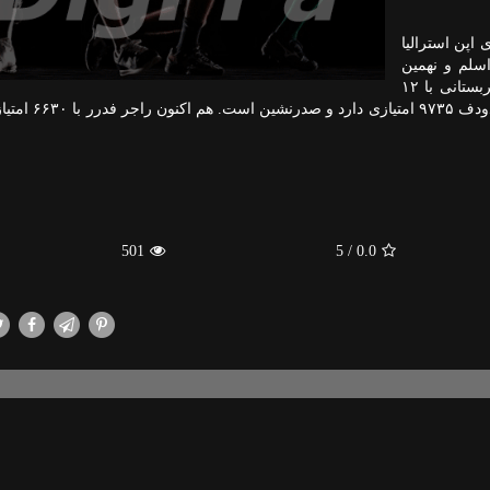
اپن استرالیا
سلم و نهمین
قهرمانی اش را در ملبورن پارک جشن بگیرد. تنیسور صربستانی با ۱۲
هزار و ۳۰ امتیاز فاصله بسیاری با نادال ۹۸۵۰ امتیازی 
501
/ 5
0.0