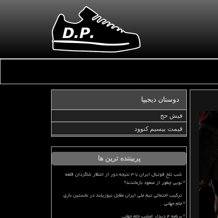
دوستان دیجیپا
فیش حج
قیمت بیسیم کنوود
پربیننده ترین ها
شب تلخ فوتبال ایران با ۳ نتیجه دور از انتظار شاگردان قلعه
نویی چطور از صعود بازماندند؟
ترکیب احتمالی تیم ملی ایران مقابل نیوزیلند در نخستین بازی
جام جهانی
برنامه ۴ دیدار امشب جام جهانی