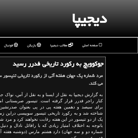
دیجیپا
صفحه اصلی
مطالب دیجیپا
بازیکن
فوتبال
جوكوویچ به ركورد تاریخی فدرر رسید
مرد شماره یک جهان هفته آتی از رکورد تاریخی تنیسور 
می کند.
به گزارش دیجیپا به نقل از ایسنا و به نقل از آس، نواک جو
کنار راجر فدرر قرار گرفته است. تنیسور صربستانی امر
شناخته شد و به رکورد تاریخی تنیسور سوییسی دراین زمی
یک از دو تنیسور در این هفته
رقابت
نخواهند کرد و مرد ش
باتوجه به اختلاف امتیاز زیادی که با رافائل نادال و دنی
شماره دو و سه جهان) دارد هشتم مارس (دوشنبه هفته آین
فدرر عبور می کند.