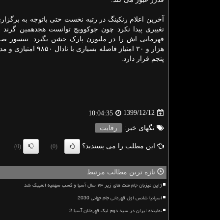
آخرین اعلام رنکینگ در رتبه نخست حتی باتوجه به برگزاری 
تغییری پیدا نکرد چون جوکوویچ توانست هجدهمین گرند ا
پنجم قرار دارد.
1399/12/12
10:04:35
تگهای خبر:
رقابت
این مطلب را می پسندید؟
(0)
(0)
تازه ترین مطالب مرتبط
ژاپن میزبان جام ملت های زیر ۲۳ سال آسیا و کسب سهمیه المپیک شد
اسپانیا شانس اول قهرمانی جام جهانی 2030
نماینده ایران در سید دوم لیگ قهرمانان آسیا 2