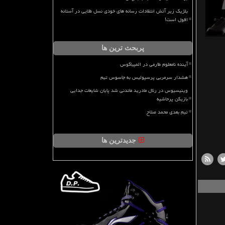
بلژیک زیر آتش انتقادات رسانه های خودی نسل طلایی در آستانه
افول است!
پربحث ترین ها
آینده نامعلوم طارمی در المپیاکوس
هشدار سرمربی پرسپولیس به جاسوس تیم
وینیسیوس در رئال مادرید ماندنی شد پایان شایعات جدایی
بازیکن پرحاشیه
تیم بعدی محمد صلاح
جدیدترین ها