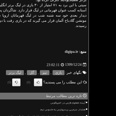
سیتی با این برد به ۷۱ امتیاز از ۳۰ بازی در 
آستانه کسب عنوان قهرمانی در لیگ قرار دارد. شاگردان پپ 
دیدار بعدی خود سه شنبه شب در لیگ قهرمانان اروپا در
مونشن گلادباخ آلمان قرار می گیرند که در بازی رفت با د
رسیدند.
منبع:
digipa.ir
1399/12/24
23:02:11
تگهای خبر:
بازی
,
تیم
,
گل
,
لیگ برتر
این مطلب را می پسندید؟
(0)
(0)
تازه ترین مطالب مرتبط
آینده نامعلوم طارمی در المپیاکوس
هشدار سرمربی پرسپولیس به جاسوس تیم