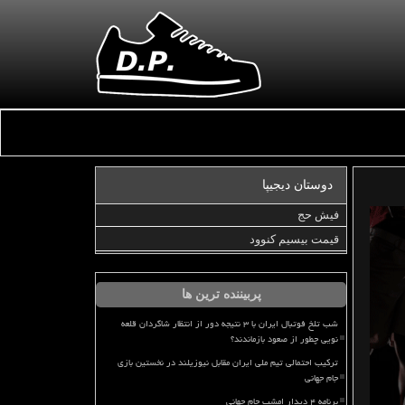
دوستان دیجیپا
فیش حج
قیمت بیسیم کنوود
پربیننده ترین ها
شب تلخ فوتبال ایران با ۳ نتیجه دور از انتظار شاگردان قلعه
نویی چطور از صعود بازماندند؟
ترکیب احتمالی تیم ملی ایران مقابل نیوزیلند در نخستین بازی
جام جهانی
برنامه ۴ دیدار امشب جام جهانی