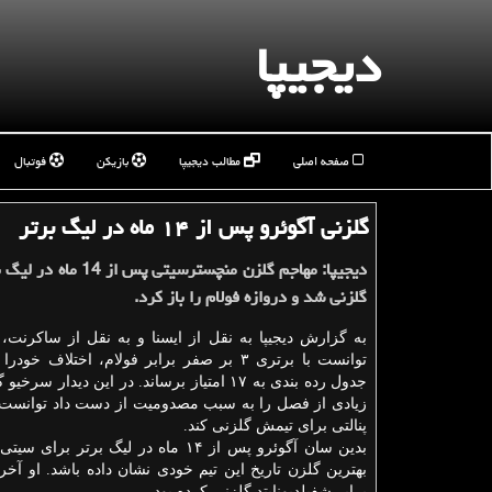
دیجیپا
صفحه اصلی
مطالب دیجیپا
بازیکن
فوتبال
گلزنی آگوئرو پس از ۱۴ ماه در لیگ برتر
دیجیپا: مهاجم گلزن منچسترسیتی پ
گلزنی شد و دروازه فولام را باز کرد.
به گزارش دیجیپا به نقل از ایسنا و به نقل از ساکرنت
توانست با برتری ۳ بر صفر برابر فولام، اختلاف خو
جدول رده بندی به ۱۷ امتیاز برساند. در این دیدار 
زیادی از فصل را به سبب مصدومیت از دست داد توانست 
پنالتی برای تیمش گلزنی کند.
بدین سان آگوئرو پس از ۱۴ ماه در لیگ برتر بر
بهترین گلزن تاریخ این تیم خودی نشان داده باشد. او آخری
برابر شفیلدیونایتد گلزنی کرده بود.