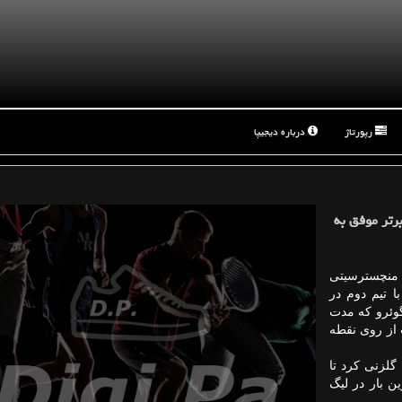
رپورتاژ
درباره دیجیپا
س از 14 ماه در لیگ برتر موفق به
، منچسترسیتی
درا با تیم دوم در
سرخیو گوئرو که مدت
از روی نقطه
ای سیتی گلزنی کرد تا
ن بار در لیگ