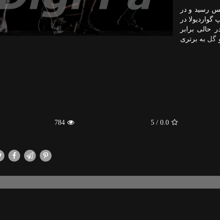
لیگ برتر انگلیس رسید و در
گواردیولا در
 حالی برابر
و
گل
به برتری
784
/ 5
0.0