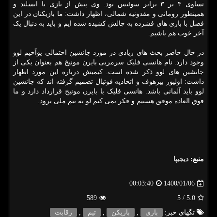
تساوی ۳ بر ۳ برابر سوئیس بود. وی پیش از بازی با ایسلند و
همینطور رومانی و مقدونیه شمالی، اظهار داشت: ما بازیکنان در این
فصل با بازی های فشرده به چالش کشیده شده ایم و باید به دنبال یک
آخر خوب هم باشیم.
در حال حاضر بحث های زیادی در مورد جانشین احتمالی یوآخیم لوو
وجود دارد. نام هانسی فلیک سرمربی بایرن مونیخ هم بعنوان یکی از
جانشین های لوو ذکر شده است. کیمیش درباره این مورد اظهار
داشت: اولیور بیرهوف و اتحادیه فوتبال تصمیم گرفته اند که جانشین
لوو باید آلمانی باشد. هانسی فلیک با بایرن مونیخ قرارداد دارد و ما
فوق العاده موفق هستیم و فکر نمی کنم لو به تیم ملی برود.
منبع:
دیجیپا
1400/01/06
00:03:40
589
/ 5
5.0
تگهای خبر:
بازی
,
بازیكن
,
تیم
,
رقابت