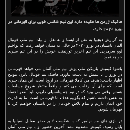
هافبک ژرمن ها عقیده دارد این تیم شانس خوبی برای قهرمانی در
یورو ۲۰۲۰ دارد.
به گزارش دیجیپا به نقل از ایسنا و به نقل از بیلد، تیم ملی
فوتبال
آلمان تابستان در یورو ۲۰۲۰ در حالی به میدان خواهد رفت که یواخیم
لوو سرمربی این تیم آخرین تورنمنت خویش را در این تیم سپری
خواهد نمود.
یاشوا کیمیش بازیکن ملی پوش تیم ملی آلمان می خواهد قهرمانی
در یورو را با تیمش به دست بیاورد. هافبک تیم فوتبال بایرن مونیخ
اظهار داشت: هدف من کاملا قهرمانی در اروپا است. این همان چیزی
است که برای آن
رقابت
می کنم و واقعاً منتظر شروع مسابقات
هستم. وقتی می بینید که در تیم چه پتانسیلی داریم، باید آنقدر اعتماد
به نفس داشته باشیم که بگوییم هدف ما قهرمانی است. ما به قدرت
خود ایمان داریم و تمام تلاش خودمان را در تابستان خواهیم کرد تا
قهرمان شویم.
در بازی های ماه نوامبر که با شکست ۶ بر صفر مقابل اسپانیا به
پایان رسید، کیمیش مصدوم نشد. آخرین حضور او با تیم ملی آلمان