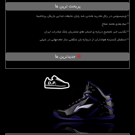
پربحث ترین ها
وینیسیوس در رئال مادرید ماندنی شد پایان شایعات جدایی بازیکن پرحاشیه
تیم بعدی محمد صلاح
تکذیب خبر ناصحیح درباره ی حساب های مشتریان بانک صادرات ایران
استقبال گسترده هواداران از دروازه بان شگفتی ساز جام جهانی در شیلی
جدیدترین ها