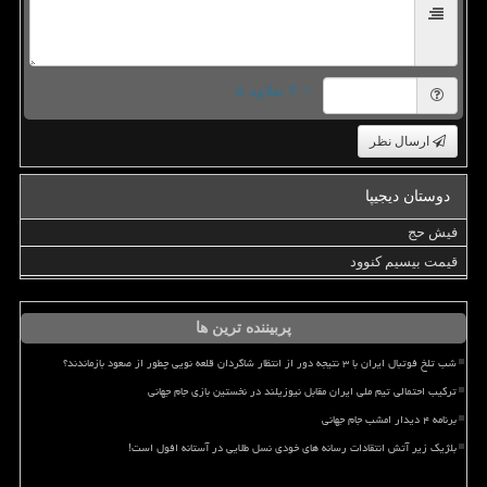
= ۴ بعلاوه ۵
ارسال نظر
دوستان دیجیپا
فیش حج
قیمت بیسیم کنوود
پربیننده ترین ها
شب تلخ فوتبال ایران با ۳ نتیجه دور از انتظار شاگردان قلعه نویی چطور از صعود بازماندند؟
ترکیب احتمالی تیم ملی ایران مقابل نیوزیلند در نخستین بازی جام جهانی
برنامه ۴ دیدار امشب جام جهانی
بلژیک زیر آتش انتقادات رسانه های خودی نسل طلایی در آستانه افول است!