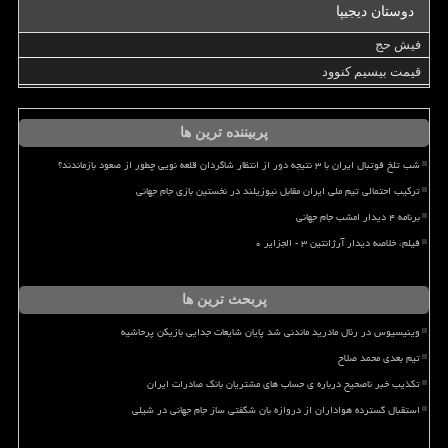
دوستان دیجیپا
فیش حج
قیمت بیسیم کنوود
پربیننده ترین ها
شب تلخ فوتبال ایران با ۳ نتیجه دور از انتظار شاگردان قلعه نویی چطور از صعود بازماندند؟
ترکیب احتمالی تیم ملی ایران مقابل نیوزیلند در نخستین بازی جام جهانی
برنامه ۴ دیدار امشب جام جهانی
فیلم، خلاصه دیدار آرژانتین ۳ - الجزایر ۰
پربحث ترین ها
وینیسیوس در رئال مادرید ماندنی شد پایان شایعات جدایی بازیکن پرحاشیه
تیم بعدی محمد صلاح
تکذیب خبر ناصحیح درباره ی حساب های مشتریان بانک صادرات ایران
استقبال گسترده هواداران از دروازه بان شگفتی ساز جام جهانی در شیلی