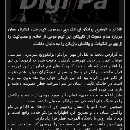
اقدام و توضیح برانکو ایوانکوویچ سرمربی تیم ملی فوتبال عمان
درباره عدم دعوت از کاپیتان این تیم موجی از خشم و عصبانیت را
از وی بر انگیخت و واکنش بازیکن را به دنبال داشت.
به گزارش دیجیپا به نقل از مهر، برانکو ایوانکوویچ سرمربی تیم ملی
فوتبال
عمان در حالی فهرست بازیکنان دعوت شده به اردوی این تیم
را اعلام نمود که نام «احمد کانو» کاپیتان تیم عمان در این فهرست
قرار نداشت. برانکو در پاسخ به سوال خبرنگاران درباره عدم دعوت
از کانو عنوان کرده بود که این بازیکن چهار، پنج ماه بدون تیم بوده
است در حالیکه کاپیتان عمان در تیم المرخیه قطر عضویت داشته و
بازی می کرده است.
طبق اعلام سایت «صدی» عمان، این مورد موجی از خشم و واکنش
را در شبکه های اجتماعی ضد برانکو به دنبال داشته است.
همچنین احمد کانو با انتشار ویدئویی در Snapchat به اقدام برانکو
واکنش نشان داد و تصریح کرد اظهارات برانکو خلاف واقع است و
وی تا ماه ژوئن با
باشگاه
المرخیه قطر قرارداد دارد.
وی اظهار داشت: مربی باید حقیقت ها را بررسی کند. مشخص است
که مربی اطلاعات کافی درباره احمد کانو ندارد و مدیر تیم ملی باید