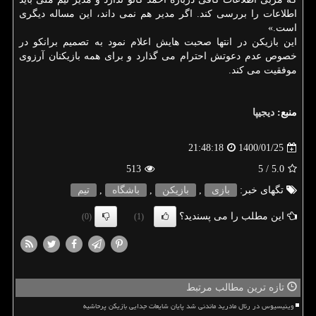
اطلاعات را بررسی کند. اگر مدیر هم نمی داند، این مساله دیگری
است.»
این بازیکن در انتها صحبت هایش اعلام نمود به تصمیم برانکو در
خصوص عدم دعوتش احترام می گذارد و برای همه بازیکنان آرزوی
موفقیت می کند.
منبع:
دیجیپا
1400/01/25
21:48:18
513
/ 5
5.0
تگهای خبر:
بازی
,
بازیكن
,
باشگاه
,
تیم
این مطلب را می پسندید؟
(0)
(1)
تازه ترین مطالب مرتبط
وینیسیوس در رئال مادرید ماندنی شد پایان شایعات جدایی بازیکن پرحاشیه