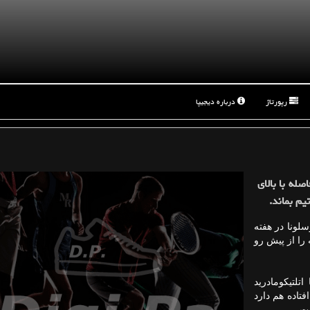
رپورتاژ
درباره دیجیپا
صله با بالای
م بماند.
سلونا در هفته
جه ۵ بر دو ختافه را از پیش رو
 را با اتلتیکومادرید
ب افتاده هم دارد