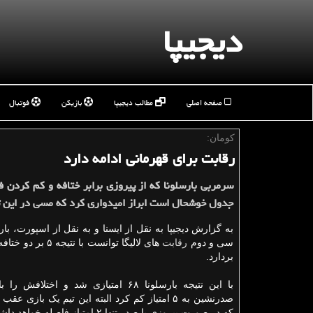
دیجیپا
صفحه اصلی
مطالب دیجیپا
بازیکن
فوتبال
كومان:
رقابت برای قهرمانی ادامه دارد
سرمربی بارسلونا که از پیروزی برابر ختافه و کم کردن فا
جدول خوشحال است ابراز امیدواری کرد که مسی در این تی
به گزارش دیجیپا به نقل از ایسنا و به نقل از اسپورت، بار
سی و دوم
رقابت
های لالیگا توانست با نتی
بردارد.
با این نتیجه بارسلونا ۶۸ امتیازی شد و اختلافش
صدرنشین به ۵ امتیاز کم کرد البته این تیم یک بازی عق
که در صورت پیروزی با صدر تنها ۲ امتیاز فاصله خواهد داشت.