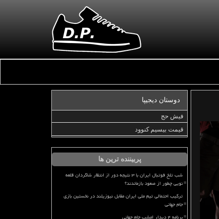
دوستان دیجیپا
فیش حج
قیمت بیسیم کنوود
پربیننده ترین ها
شب تلخ فوتبال ایران با ۳ نتیجه دور از انتظار شاگردان قلعه
نویی چطور از صعود بازماندند؟
ترکیب احتمالی تیم ملی ایران مقابل نیوزیلند در نخستین بازی
جام جهانی
برنامه ۴ دیدار امشب جام جهانی