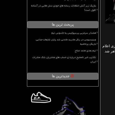
بلژیک زیر آتش انتقادات رسانه های خودی نسل طلایی در آستانه
افول است!
پربحث ترین ها
هشدار سرمربی پرسپولیس به جاسوس تیم
وینیسیوس در رئال مادرید ماندنی شد پایان شایعات جدایی
بازیکن پرحاشیه
ی اعلام
تیم بعدی محمد صلاح
هر شد.
تکذیب خبر ناصحیح درباره ی حساب های مشتریان بانک صادرات
ایران
جدیدترین ها