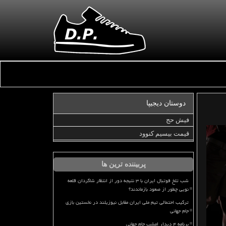
دوستان دیجیپا
فیش حج
قیمت بیسیم کنوود
پربیننده ترین ها
شب تلخ فوتبال ایران با ۳ نتیجه دور از انتظار شاگردان قلعه
نویی چطور از صعود بازماندند؟
ترکیب احتمالی تیم ملی ایران مقابل نیوزیلند در نخستین بازی
جام جهانی
برنامه ۴ دیدار امشب جام جهانی