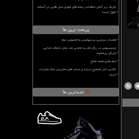
بلژیک زیر آتش انتقادات رسانه های خودی نسل طلایی در آستانه
افول است!
پربحث ترین ها
هشدار سرمربی پرسپولیس به جاسوس تیم
وینیسیوس در رئال مادرید ماندنی شد پایان شایعات جدایی
بازیکن پرحاشیه
تیم بعدی محمد صلاح
تکذیب خبر ناصحیح درباره ی حساب های مشتریان بانک صادرات
ایران
جدیدترین ها