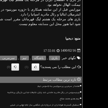
نیمکت الهلال نخواهد بود.
مورایس قبل از این سابقه همکاری با «ژوزه مورینیو» در 
اینترمیلان ایتالیا و رئال مادرید اسپانیا را دارد.
بازی های مرحله یک هشتم لیگ قهرمانان مقرر است شهر
شود اما هنوز محل این
مسابقه
معلوم نیست.
منبع:
دیجیپا
1400/02/16
17:55:01
تگهای خبر:
بازی
,
باشگاه
,
تیم
,
سرمربی
این مطلب را می پسندید؟
(0)
(1)
تازه ترین مطالب مرتبط
هشدار سرمربی پرسپولیس به جاسوس تیم
وینیسیوس در رئال مادرید ماندنی شد پایان شایعات جدایی بازیکن پرحاشیه
تیم بعدی محمد صلاح
استقبال گسترده هواداران از دروازه بان شگفتی ساز جام جهانی در شیلی