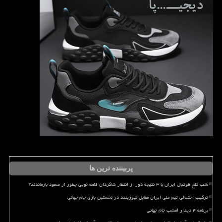
پربیننده ترین ها
شب تلخ فوتبال ایران با ۳ نتیجه دور از انتظار شاگردان قلعه نویی چطور از صعود بازماندند؟
ترکیب احتمالی تیم ملی ایران مقابل نیوزیلند در نخستین بازی جام جهانی
برنامه ۴ دیدار امشب جام جهانی