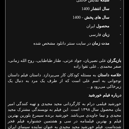
·
شبکه
نمایش خانگی
·
سال انتشار
1400
·
سال های پخش
- 1400
·
محصول
ایران
·
زبان
فارسی
·
مدت زمان
در سایت سنتر دانلود مشخص شده
بازیگران
علی نصیریان، جواد عزتی، طناز طباطبایی، روح الله زمانی،
صفر محمدی , علی تقوا زاده
خلاصه داستان
به مسئله کودکان کار می‌پردازد. داستان فیلم داستان
نوجوانی به اسم علی است که از طرف یک مرد به دنبال یک
زیرخاکی می‌رود و
…
درباره فیلم خورشید
خورشید فیلمی درام به کارگردانی مجید مجیدی و تهیه کنندگی امیر
بنان محصول سال ۱۳۹۸ است. این فیلم به نویسندگی مشترک مجید
مجیدی و نیما جاویدی می‌باشد. خورشید برنده سیمرغ بلورین بهترین
فیلم و بهترین فیلمنامه در سی و هشتمین جشنواره فیلم فجر
شده‌است. فیلم خورشید مجید مجیدی به عنوان نماینده سینمای ایران