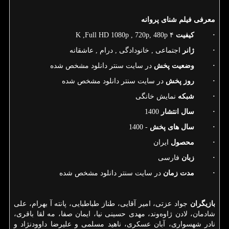
معرفی فیلم شنای پروانه
·
کیفیت
۴
K ,Full HD 1080p , 720p, 480p
·
ژانر
اجتماعی , خانودادگی , درام , عاشقانه
·
وضعیت پخش
در سایت سنتر دانلود مشخص شده
·
روز پخش
در سایت سنتر دانلود مشخص شده
·
شبکه
نمایش خانگی
·
سال انتشار
1400
·
سال های پخش
- 1400
·
محصول
ایران
·
زبان
فارسی
·
مدت زمان
در سایت سنتر دانلود مشخص شده
بازیگران
جواد عزتی، امیر آقایی، طناز طباطبایی، پانته آ بهرام، علی
شادمان، لادن ژاوه‌وند، مهدی حسینی نیا، ایمان صفا، مه لقا باقری،
نادر شهسواری، آبان عسکری، ناهید مسلمی و علیرضا داوودنژاد و