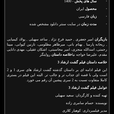
·
سال های پخش
- 1400
·
محصول
ایران
·
زبان
فارسی
·
مدت زمان
در سایت سنتر دانلود مشخص شده
بازیگران
امیر جعفری , حمید فرخ نژاد , ساعد سهیلی , پولاد کیمیایی
, ریحانه پارسا , بهنام بانی، میرطاهر مظلومی، نازنین کیوانی، مبینا
رحمتی، اسدالله منجزی، امیر محاسبتی، اشکان عقیلی، مهدی دانایی
مقدم، علیرضا خواجه نیا
خلاصه داستان
روایتگر
خلاصه داستان فیلم گشت ارشاد 3
این فیلم ادامه ای بر داستان گذشته گشت ارشاد های سری 1 و 2
است ولی با قصه ای جذاب تر و جالب تر. البته این فیلم در بستری
کاملا متفاوت نسبت به 2 سری پیشین آن رقم می خورد.
عوامل فیلم گشت ارشاد 3
تهیه کننده و کارگردان: سعید سهیلی
نویسنده: حسام سامری زاده
مدیر فیلمبرداری: کوهیار کلاری