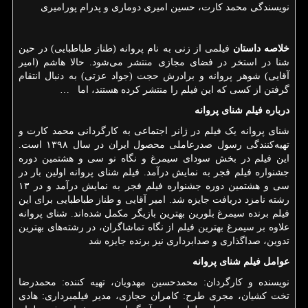
نویسندگی محمد کارت، حسین امیری دوماری و پدرام پورامیری
خلاصه داستان
فیلمی از زنی به نام پروانه (طناز طباطبایی) در حین
شنا در استخر در فضای مجازی منتشر می‌شود. حالا هاشم (امیر
آقایی) شوهر پروانه و برادرش حجت (جواد عزتی) به دنبال انتقام
گرفتن از کسی که این فیلم را منتشر کرده هستند، اما
…
درباره فیلم شنای پروانه
شنای پروانه یک فیلم در ژانر اجتماعی به کارگردانی محمد کارت و
تهیه‌کنندگی رسول صدرعاملی محصول ایران در سال ۱۳۹۸ است.
این فیلم در بخش سودای سیمرغ و نگاه نو سی و هشتمین دوره
جشنواره فیلم فجر به نمایش درآمد. فیلم شنای پروانه اولین بار در
سی و هشتمین دوره جشنواره فیلم فجر به نمایش درآمد و در ۱۳
رشته نامزد دریافت جایزه شد. امیر آقایی و طناز طباطبایی برای این
فیلم برنده سیمرغ بلورین بهترین بازیگر مکمل شده‌اند. شنای پروانه
علاوه بر سیمرغ بهترین فیلم از نگاه تماشاگران، در رشته‌های بهترین
تدوین، صداگذاری و صدابرداری نیز برنده جایزه شد
عوامل فیلم شنای پروانه
نویسنده و کارگردان: محمدحسین مهدویان، تهیه کننده: محمدرضا
تخت کشیان، مجری طرح: کامران حجازی، مدیر فیلمبرداری: هادی