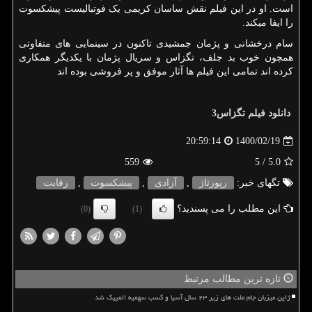
است. او در این فیلم نقش ساسان کریمی یک فوتبالیست پیشکسوت
را ایفا میکند.
سام درخشانی و پژمان جمشیدی تاکنون در سینمایی های متفاوتی
همچون خوب بد جلف، تگزاس و سریال پژمان با یکدیگر همکاری
کرده اند تمامی این فیلم ها آثار موفق و پر فروشی بوده اند
دانلود فیلم تگزاس
3
1400/02/19
20:59:14
559
/ 5
5.0
تگهای خبر:
رپورتاژ
,
آزادی
,
پیشكسوت
,
رقابت
این مطلب را می پسندید؟
(0)
(1)
تازه ترین مطالب مرتبط
ژاپن میزبان جام ملت های زیر ۲۳ سال آسیا و کسب سهمیه المپیک شد