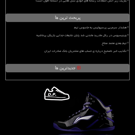
بلژیک زیر آتش انتقادات رسانه های خودی نسل طلایی در آستانه افول است!
پربحث ترین ها
هشدار سرمربی پرسپولیس به جاسوس تیم
وینیسیوس در رئال مادرید ماندنی شد پایان شایعات جدایی بازیکن پرحاشیه
تیم بعدی محمد صلاح
تکذیب خبر ناصحیح درباره ی حساب های مشتریان بانک صادرات ایران
جدیدترین ها