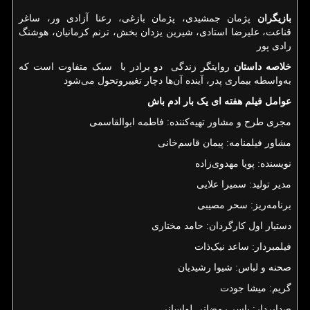
بازیگران
پژمان جمشیدی، پژمان بازغی، رعنا آزادی ور، ساغر
قناعت، علیرضا استادی، شیرین یزدان بخش، ترنم کرمانیان، هوشنگ
رادی پور
خلاصه داستان
روایتگر زندگی دو برادر با سبک متفاوت است که
به‌واسطه بیماری پدر، آینده آن‌ها دچار تغییروتحول می‌شود
عوامل فیلم هفته ای یک بار ادم باش
مجری طرح و مشاور تهیه‌کننده: فاطمه ابوالقاسمی
مشاور فیلمنامه: پیمان قاسم‌خانی
نویسنده: پویا مهدوی‌زاده
مدیر تولید: سمیرا علایی
برنامه‌ریز: سحر مصیبی
دستیار اول کارگردان: حامد مختاری
فیلمبردار: ساعد نیک‌ذات
صحنه و لباس: شیوا رشیدیان
گریم: میشا جودت
صدابردار: یاسر رمضانی لواسانی