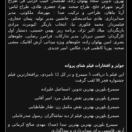
بهروز، تدوین: سجاد پهلوان زاده، آهنگساز: حبیب خزایی فر، طراح
گریم: شهرام خلج، طراح صحنه: بهزاد جعفری طادی، طراح لباس:
آرتا ماهان، طراحی و ترکیب صدا : مهرشاد ملکوتی، مدیر
صدابرداری: هادی ساعدمحکم، جانشین مدیر تولید: پیمان حجازی،
فیلمبردار: محمد فکوری نیا، انتخاب بازیگر :کیومرث مرادی
بازیگردان: میلاد اکبر نژاد، برنامه ریز: بهمن حسینی، دستیار اول
کارگردان: حسین دیردار، مدیر تدارکات: فرامرز رضایی، جلوه‌های
بصری: امین پهلوان زاده، جلوه‌های ویژه میدانی: آرش آقابیک، منشی
صحنه: پوریا کاظمی فرد، عکاس: امیر جدیدی
.
جوایز و افتخارات فیلم شنای پروانه
این فیلم با دریافت 5 سیمرغ و در کل 12 نامزدی، پرافتخارترین فیلم
جشنواره فجر 98 لقب گرفت:
سیمرغ بلورین بهترین تدوین: اسماعیل علیزاده
سیمرغ بلورین بهترین نقش مکمل مرد: امیر آقایی
سیمرغ بلورین بهترین نقش مکمل زن: طناز طباطبایی
سیمرغ بلورین بهترین فیلم از دید تماشاگران: رسول صدرعاملی
سیمرغ بلورین بهترین بهترین سدا (صدا): مهدی صالح کرمانی و
آرش قاسمی برای سدابرداری و سداگذاری