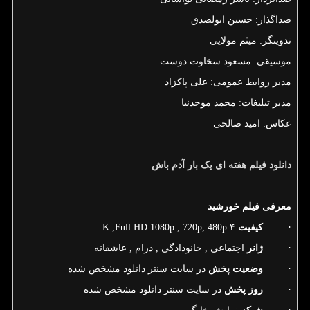
صداگذار: حسین ابولصدق
تدوینگر: میثم مولایی
موسیقی: مسعود سخاوت دوست
مدیر روابط عمومی: علی پاکزاد
مدیر تبلیغات: محمد موحدنیا
عکاس: امید صالحی
دانلود
فیلم
هفته
ای
یک
بار
آدم
باش
معرفی فیلم خورشید
·
کیفیت
۴
K ,Full HD 1080p , 720p, 480p
·
ژانر
اجتماعی , خانودادگی , درام , عاشقانه
·
وضعیت پخش
در سایت سنتر دانلود مشخص شده
·
روز پخش
در سایت سنتر دانلود مشخص شده