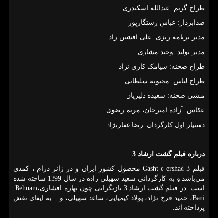
طراح گریم: عبدالله اسکندری
صدابردار: عباس رستگارپور
مدیر برنامه ریزی: علی افشین راد
مدیر تولید: وحید مشاری
طراح صحنه: سیامک کاری نژاد
طراح لباس: محبوبه سلطانی
منشی صحنه: سعیده دلیریان
عکاس: آزاده امیرخان، مریم رضوی
دستیار اول کارگردان: رضا غفارنژاد
درباره فیلم گشت ارشاد 3
فیلم
Gasht-e ershad 3
محصول کشور ایران و در ژانر درام ، کمدی
می‌باشد و به کارگردانی سعید سهیلی زاده در سال 1399 ساخته شده
است. در فیلم گشت ارشاد 3 بازیگرانی چون بهاره افشاری،
Behnam
Bani
، حمید فرخ نژاد، پولاد کیمیایی، ساعد سهیلی، و... به ایفای نقش
پرداخته اند.