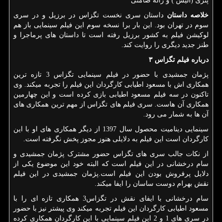
پتری (آلیس ) و ژاله صامتی
خلاصه داستان
داستان سری نخست تگزاس در برزیل و در سری
سوم در تهران بود. این بار برا نسخه سوم این فیلم سینمایی باز هم
لوکیشن فیلم به کشور برزیل رفته است تا داستان های پرماجرا و
طنز جدید دیگری را روایت کند.
درباره فیلم تگزاس ۳
پژمان جمشیدی با حضور در فیلم سینمایی تگزاس 3 تازه ترین
همکاری اش با مسعود اطیابی کارگردان این فیلم را تجربه میکند. وی
تاکنون در سه فیلم مسعود اطیابی بازی کرده است و این چهارمین
همکاری آن هاست. سری فیلم های تگزاس از مهم ترین همکاری های
آن ها به شمار می رود.
سینمایی دینامیت محصول سال 1397 از دیگر همکاری های او با این
کارگردان است این فیلم به دلایلی هنوز مجوز پخش نگرفته است.
از نکات جالب سری های تگزاس حضور مشترک پژمان جمشیدی و
سام درخشانی در این فیلم است که البته خود این موضوع یکی از
دلایل پرفروش بودن این فیلم است.پژمان جمشیدی در این فیلم
نقش بهرام دوست ساسان را ایفا میکند.
سام درخشانی با ایفای نقش در تگزاس3 همکاری تازه ای را با
مسعود اطیابی کارگردان این فیلم تجربه میکند وی پیشتر نیز با حضور
در سری های 1 و 2 این فیلم سینمایی با این کارگردان همکاری کرده