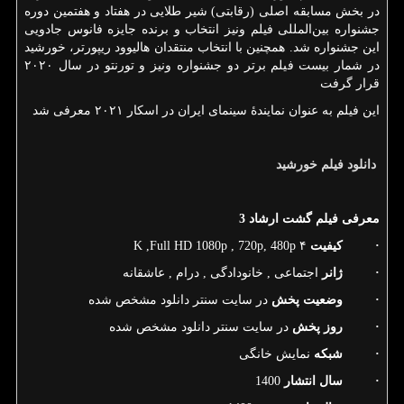
در بخش مسابقه اصلی (رقابتی) شیر طلایی در هفتاد و هفتمین دوره
جشنواره بین‌المللی فیلم ونیز انتخاب و برنده جایزه فانوس جادویی
این جشنواره شد. همچنین با انتخاب منتقدان هالیوود ریپورتر، خورشید
در شمار بیست فیلم برتر دو جشنواره ونیز و تورنتو در سال ۲۰۲۰
قرار گرفت
این فیلم به عنوان نمایندهٔ سینمای ایران در اسکار ۲۰۲۱ معرفی شد
دانلود
فیلم
خورشید
معرفی فیلم گشت ارشاد 3
·
کیفیت
۴
K ,Full HD 1080p , 720p, 480p
·
ژانر
اجتماعی , خانودادگی , درام , عاشقانه
·
وضعیت پخش
در سایت سنتر دانلود مشخص شده
·
روز پخش
در سایت سنتر دانلود مشخص شده
·
شبکه
نمایش خانگی
·
سال انتشار
1400