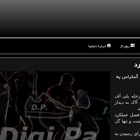
رپورتاژ
درباره دیجیپا
رد
ر آستراس به
مرحله پلی آف
آاک به دیدار
.
فصل عملکرد
شت و تنها
گل
نسی برای رسیدن به