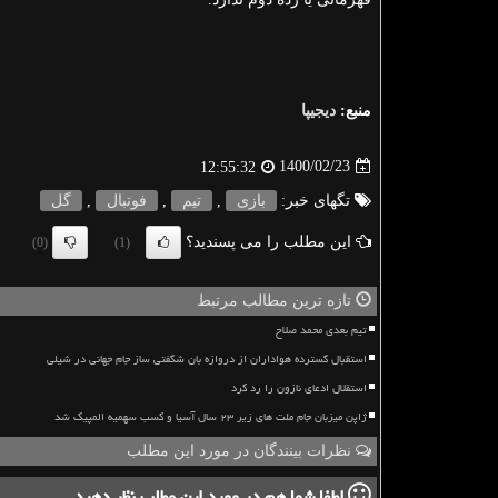
منبع:
دیجیپا
1400/02/23
12:55:32
تگهای خبر:
بازی
,
تیم
,
فوتبال
,
گل
این مطلب را می پسندید؟
(0)
(1)
تازه ترین مطالب مرتبط
تیم بعدی محمد صلاح
استقبال گسترده هواداران از دروازه بان شگفتی ساز جام جهانی در شیلی
استقلال ادعای نازون را رد کرد
ژاپن میزبان جام ملت های زیر ۲۳ سال آسیا و کسب سهمیه المپیک شد
نظرات بینندگان در مورد این مطلب
لطفا شما هم
در مورد این مطلب
نظر دهید