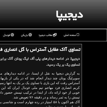
دیجیپا
صفحه اصلی
مطالب دیجیپا
بازیکن
فوتبال
تساوی آاك مقابل آستراس با گل انصاری ف
دیجیپا: در ادامه دیدارهای پلی آف لیگ یونان آاک براب
تساوی یک بر یک رسید.
به گزارش دیجیپا به نقل از ایسنا، در ادامه دیدارهای 
سوپرلیگ یونان چند دیدار انجام شد که در یکی از بازیها، 
آستراس رفت که این بازی با تساوی یک بر یک به انتها رسید
کریم انصاری فرد مهاجم تیم ملی
فوتبال
ایران که این 
خوبی از خود ارائه داد، از ابتدا در ترکیب تیمش حضور دا
تیمش را به ثمر رساند و در دقیقه ۷۶ تعویض شد.
آاک هم اکنون با ۵۸ امتیاز در رده چهارم است و شا
قهرمانی یا رده دوم ندارد.