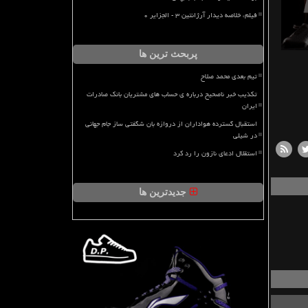
فیلم، خلاصه دیدار آرژانتین ۳ - الجزایر ۰
پربحث ترین ها
تیم بعدی محمد صلاح
تکذیب خبر ناصحیح درباره ی حساب های مشتریان بانک صادرات
ایران
استقبال گسترده هواداران از دروازه بان شگفتی ساز جام جهانی
در شیلی
استقلال ادعای نازون را رد کرد
جدیدترین ها