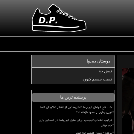
دوستان دیجیپا
فیش حج
قیمت بیسیم کنوود
پربیننده ترین ها
شب تلخ فوتبال ایران با ۳ نتیجه دور از انتظار شاگردان قلعه
نویی چطور از صعود بازماندند؟
ترکیب احتمالی تیم ملی ایران مقابل نیوزیلند در نخستین بازی
جام جهانی
برنامه ۴ دیدار امشب جام جهانی