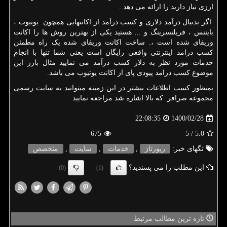
ارزی نیاز دارید را ارائه می دهد .
اگر بدنیال درآمد دلاری و کسب درآمد از اکانتهایی همچون یوتیوب ،
بایننس ، فریلنسرینگ و ... هستید یکی از بهترین روش ها را اکانت
وریفای شده است ،. ساخت اکانت وریفای شده یک راه مطمئن
کسب درامد اینترنتی واقعی رایگان است یعنی شما تنها با انجام
خدمات مورد نظر به دلار کسب درآمد می نمایید مثال بارز این
موضوع کسب درامد پیودی پای از اکانت یوتیوب می باشد.
بمنظور کسب اطلاعات بیشتر در این زمینه میتوانید به سایت رسمی
مجموعه صرافر که بالا اشاره شد مراجعه نمایید .
1400/02/28
22:08:35
675
/ 5
5.0
تگهای خبر:
رپورتاژ
,
خدمات
,
سایت
,
متخصص
این مطلب را می پسندید؟
(0)
(1)
تازه ترین مطالب مرتبط