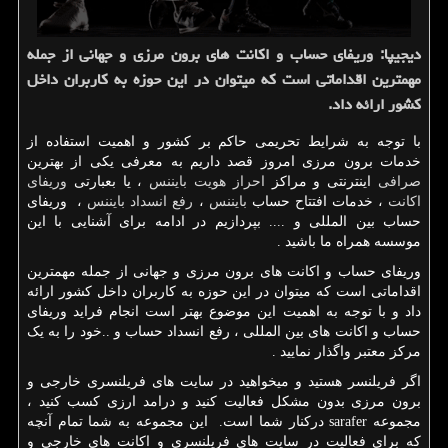
دیجیپا: وریفای حساب و اكانت های برون مرزی و جهانی از جمله
مهمترین اقداماتی است كه میتوان در این حوزه به كاربران داخل
كشور ارائه داد.
با توجه به شرایط تحریمی حاکم بر کشور و اهمیت استفاده از
خدمات برون مرزی امروز قصد داریم به معرفی یکی از بهترین
صرافی
اینترنتی و مراکز
احراز هویت بایننس
، یا بعبارتی
وریفای
اکانت
، خدمات افتتاح حساب
بایننس
،
رفع انسداد بایننس
، وریفای
حساب بین المللی و .... بپردازیم در ادامه برای آشنایی با این
موسسه همراه ما باشید .
وریفای حساب و اکانت های برون مرزی و جهانی از جمله مهمترین
اقداماتی است که میتوان در این حوزه به کاربران داخل کشور ارائه
داد و با توجه به اهمیت این موضوع بهتر است انجام فراید وریفای
حساب و اکانت های بین المللی ، رفع انسداد حساب و ..خود را به یک
مرکز معتبر واگذار نمایید .
اگر فریلنسر هستید و میخواهید در سایت های فریلنسری خارجی و
برون مرزی بدون مشکل فعالیت کنید و درامد ارزی کسب کنید ،
مجموعه
sarafer
درکنار شما است. این مجموعه به شما تمام آنچه
که برای فعالیت در سایت های فریلنسری و اکانت های خارجی و