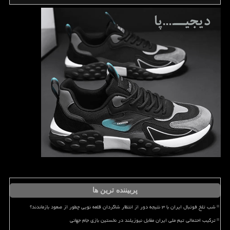
پربیننده ترین ها
شب تلخ فوتبال ایران با ۳ نتیجه دور از انتظار شاگردان قلعه نویی چطور از صعود بازماندند؟
ترکیب احتمالی تیم ملی ایران مقابل نیوزیلند در نخستین بازی جام جهانی