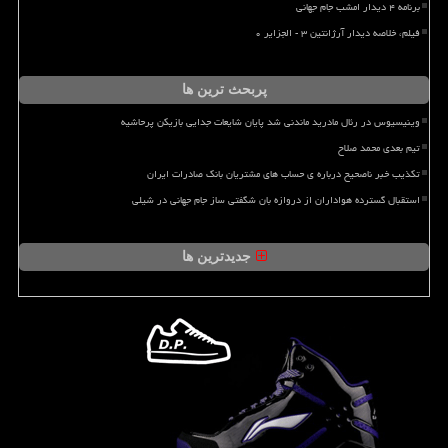
برنامه ۴ دیدار امشب جام جهانی
فیلم، خلاصه دیدار آرژانتین ۳ - الجزایر ۰
پربحث ترین ها
وینیسیوس در رئال مادرید ماندنی شد پایان شایعات جدایی بازیکن پرحاشیه
تیم بعدی محمد صلاح
تکذیب خبر ناصحیح درباره ی حساب های مشتریان بانک صادرات ایران
استقبال گسترده هواداران از دروازه بان شگفتی ساز جام جهانی در شیلی
جدیدترین ها