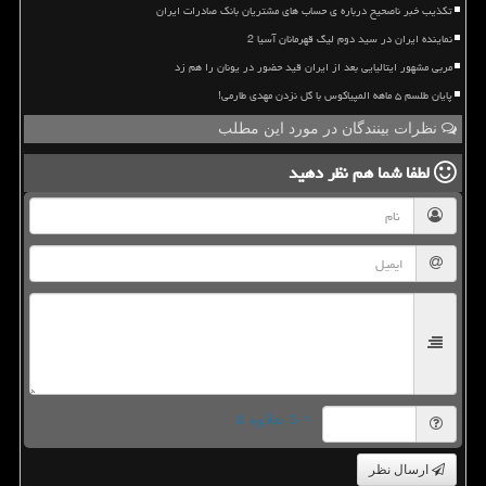
تکذیب خبر ناصحیح درباره ی حساب های مشتریان بانک صادرات ایران
نماینده ایران در سید دوم لیگ قهرمانان آسیا 2
مربی مشهور ایتالیایی بعد از ایران قید حضور در یونان را هم زد
پایان طلسم ۵ ماهه المپیاکوس با گل نزدن مهدی طارمی!
نظرات بینندگان در مورد این مطلب
لطفا شما هم
نظر دهید
= ۵ بعلاوه ۵
ارسال نظر