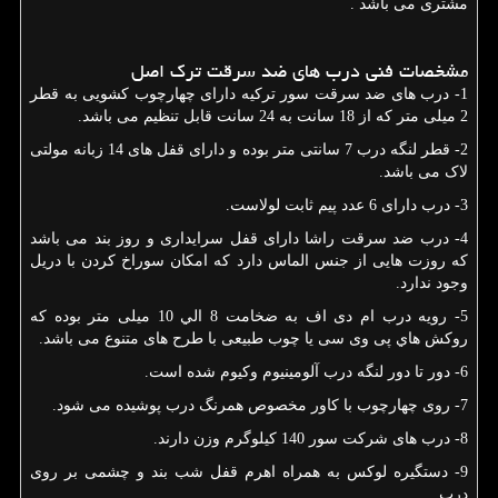
مشتری می باشد .
مشخصات فنی درب های ضد سرقت ترك اصل
1- درب های ضد سرقت سور ترکیه دارای چهارچوب کشویی به قطر
2 میلی متر که از 18 سانت به 24 سانت قابل تنظیم می باشد.
2- قطر لنگه درب 7 سانتی متر بوده و دارای قفل های 14 زبانه مولتی
لاک می باشد.
3- درب دارای 6 عدد پیم ثابت لولاست.
4- درب ضد سرقت راشا دارای قفل سرایداری و روز بند می باشد
که روزت هایی از جنس الماس دارد که امکان سوراخ کردن با دریل
وجود ندارد.
5- رویه درب ام دی اف به ضخامت 8 الي 10 میلی ‌متر بوده که
روکش هاي پی وی سی یا چوب طبیعی با طرح های متنوع می باشد.
6- دور تا دور لنگه درب آلومینیوم وکیوم شده است.
7- روی چهارچوب با کاور مخصوص همرنگ درب پوشیده می شود.
8- درب های شرکت سور 140 کیلوگرم وزن دارند.
9- دستگیره لوکس به همراه اهرم قفل شب بند و چشمی بر روی
درب.