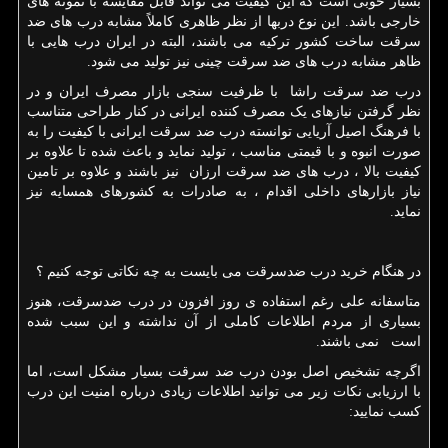
بسیار خوبی است که این کیفیت می تواند قابل مقایسه با نمونه های
خارجی باشد. اين نوع دربها از نظر ظاهری کاملاً مشابه درب های ضد
سرقت ساخت کشور ترکیه می باشند، البته در ایران درب هایی با
ظاهر مشابه درب های ضد سرقت چینی نیز تولید می شود.
درب ضد سرقت راشا با ظرفیت سنجی بازار مصرف ایران و در
نظر گرفتن نیازهای یک مصرف کننده ایرانی در کنار طراحی متناسب
با فرهنگ اصیل آریایی توانسته درب ضد سرقت ایرانی با کیفیت را به
صورت انبوه و با قیمتی مناسب ، تولید نماید و باعث شده تا علاوه بر
کیفیت بالا ، درب های ضد سرقت ارزان نیز باشند و علاوه بر تامین
نیاز بازارهای داخلی اقدام ، به صادرات به کشورهای همسایه نیز
نماید.
در هنگام خرید درب ضدسرقت می بایست به چه نکاتی توجه کنیم ؟
متاسفانه علی رغم استفاده ی روز افزون در درب ضدسرقت، هنوز
بسیاری از مردم اطلاعات کاملی از آن نداشته و این سبب شده
است نمی باشند.
اگرچه تشخیص اصل بودن درب ضد سرقت بسیار مشکل است، اما
با ارزیابی نکات زیر می توانید اطلاعات زیادی درباره امنیت این درب
کسب نمایید: