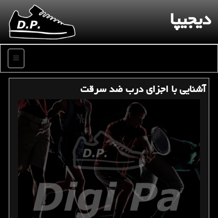
دیجیپا
منو
آشنایی با اجزای درب ضد سرقت