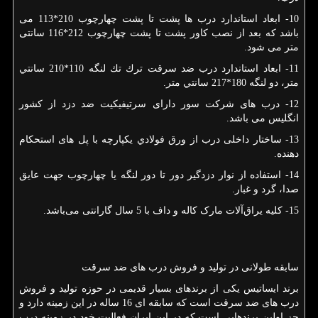
10- ابعاد استاندارد درب ها پشت تا پشت چهارچوب 210*113 می
باشد که بعد از نصب کاور پشت تا پشت چهارچوب 212*116 سانتی
متر می شود.
11- ابعاد استاندارد درب ضد سرقت ترك تك لنگه 110*210 سانتي
متر، دو لنگه 180*217 سانتي متر.
12- درب های شرکت سور دارای سرتیفیکیت ضد دزد از کشور
انگلیس می باشد.
13- ساختار داخلی درب از ورق فولادي يكپارچه با پل های استحکام
دهنده.
14- استفاده از نوار دزدگیر دور تا دور لنگه یا چهارچوب جهت عایق
صدا، گرد و غبار.
15- کلیه‌ یراق‌آلات مارک کاله و داف با 5 سال گارانتی می‌باشد.
سابقه طولانی در تولید و فروش درب های ضد سرقت
برند ایساتیس یکی از برندهای بسیار قدیمی در حوزه تولید و فروش
درب های ضد سرقت است که سابقه ای 16 ساله در این زمینه دارد و
جز اولین برندهایی است که در این ایران فعالیت خود در زمینه
درب