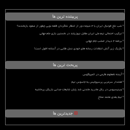
پربیننده ترین ها
شب تلخ فوتبال ایران با ۳ نتیجه دور از انتظار شاگردان قلعه نویی چطور از صعود بازماندند؟
ترکیب احتمالی تیم ملی ایران مقابل نیوزیلند در نخستین بازی جام جهانی
برنامه ۴ دیدار امشب جام جهانی
بلژیک زیر آتش انتقادات رسانه های خودی نسل طلایی در آستانه افول است!
پربحث ترین ها
آینده نامعلوم طارمی در المپیاکوس
هشدار سرمربی پرسپولیس به جاسوس تیم
وینیسیوس در رئال مادرید ماندنی شد پایان شایعات جدایی بازیکن پرحاشیه
تیم بعدی محمد صلاح
جدیدترین ها