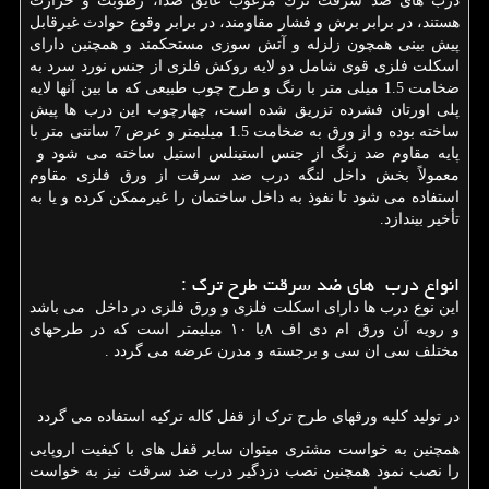
درب های ضد سرقت ترك مرغوب عایق صدا، رطوبت و حرارت
هستند، در برابر برش و فشار مقاومند، در برابر وقوع حوادث غیرقابل
پیش بینی همچون زلزله و آتش سوزی مستحکمند و همچنين دارای
اسکلت فلزی قوی شامل دو لایه روکش فلزی از جنس نورد سرد به
ضخامت 1.5 میلی متر با رنگ و طرح چوب طبیعی که ما بین ‌آنها لایه
پلی اورتان فشرده تزریق شده است، چهارچوب این درب ها پیش
ساخته بوده و از ورق به ضخامت 1.5 میلیمتر و عرض 7 سانتی متر با
پایه مقاوم ضد زنگ از جنس استینلس استیل ساخته می شود و
معمولاً بخش داخل لنگه درب ضد سرقت از ورق فلزی مقاوم
استفاده می شود تا نفوذ به داخل ساختمان را غیرممکن کرده و یا به
تأخیر بیندازد.
انواع درب های ضد سرقت طرح ترک :
این نوع درب ها دارای اسکلت فلزی و ورق فلزی در داخل می باشد
و رویه آن ورق ام دی اف ۸یا ۱۰ میلیمتر است که در طرحهای
مختلف سی ان سی و برجسته و مدرن عرضه می گردد .
در تولید کلیه ورقهای طرح ترک از قفل کاله ترکیه استفاده می گردد
همچنین به خواست مشتری میتوان سایر قفل های با کیفیت اروپایی
را نصب نمود همچنین نصب دزدگیر درب ضد سرقت نیز به خواست