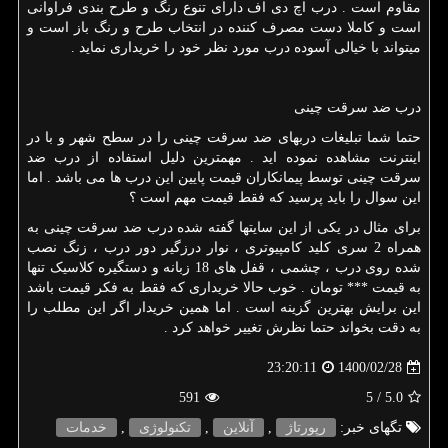
مقاوم است . درب اچ دی اف دارای تنوع رنگ و طرح بندی فراوانی
است و کاملا دست مصرف کننده در انتخاب طرح و رنگ باز است و
میتواند با خیالی آسوده درب مورد نظر خود را خریداری نماید .
درب ضد سرقت چینی
حتما شما تبلیغات دربهای ضد سرقت چینی را در سطح شهر و با در
اینترنت مشاهده نموده اید . مهمترین دلیل استفاده از درب ضد
سرقت چینی توسط پیمانکاران قیمت پایین این درب ها می باشد . اما
این سوال را باید پرسید که فقط قیمت مهم است ؟
برای مثال در یکی از این سایتها گفته شده درب ضد سرقت چینی به
همراه 2 سری کلید کامپیوتری ، نوار درزگیر دور درب ، زنگ نصب
شده روی درب ، چشمی ، قفل های 18 زبانه و دستگیره کلاسیک تنها
به قیمت *** تومان . خوب حالا خریداری که فقط به فکر قیمت باشد
این برایش بهترین گزینه است . اما همین خریدار اگر این مطلب را
به دقت بخواند حتما نظرش تغییر خواهد کرد .
1400/02/28
23:20:11
591
/ 5
5.0
تگهای خبر:
رپورتاژ
,
آنلاین
,
تكنولوژی
,
خدمات