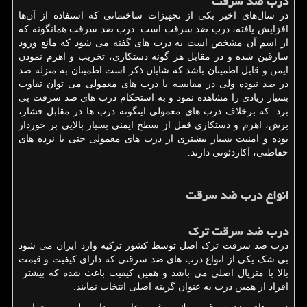
درب ضد سرقت
در سال‌های اخیر یکی از تجهیزات ساختمانی که استفاده از آن‌ها
افزایش یافته، درب ضد سرقت است. درب ضد سرقت همانگونه که
از اسم آن مشخص است به درب های گفته می شود که مانع ورود
سارقین شده و در مقابل هر گونه دستکاری، تخریب و اهرم نمودن
ایمن و قابل اطمینان باشد که شایان ذکر است اطمینان به منزله صد
در صد نبوده ولی در مقایسه با درب های معمولی می توان تفاوت
بسیار زیادی را مشاهده نمود و به استحکام درب های ضد سرقت پی
برد. که برخلاف درب های معمولی اینگونه درب ها در مقابل فشار،
برش، اهرم و دستکاری قفل از سطح ایمنی بسیار بالایی بر خوردار
بوده و امنیت بسیار بیشتری از درب های معمولی حتی با نرده های
حفاظتی، آکاردئونی دارند.
انواع درب ضد سرقت
درب ضد سرقت ترک
درب ضد سرقت ترک اصل توسط کشور ترکیه وارد ايران می شود
بی شک یکی از انواع درب های ضد سرقتی که دارای کیفیت و قیمت
بالا با متریال اصلي می باشد و همین کیفیت باعث شده كه بيشتر
افراد از همین درب به عنوان گزینه اصلی انتخاب نمایند.