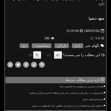
دارد.
منبع:
دیجیپا
1400/03/04
10:20:04
586
/ 5
5.0
تگهای خبر:
بازی
,
بازیكن
,
پیشكسوت
,
تیم
این مطلب را می پسندید؟
(0)
(1)
تازه ترین مطالب مرتبط
هشدار سرمربی پرسپولیس به جاسوس تیم
وینیسیوس در رئال مادرید ماندنی شد پایان شایعات جدایی بازیکن پرحاشیه
تیم بعدی محمد صلاح
استقبال گسترده هواداران از دروازه بان شگفتی ساز جام جهانی در شیلی