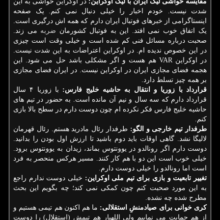
مقایسه حواشی لیگ ایران با لیگ اوکراین:
در اوکراین حواشی به این
شدت نیست. خودم اخبار را خیلی دنبال نمی کنم. یک صفحه
اینستاگرامی از خبرهای فوتبال ایران دارم که همه اش درگیری است.
یک اتفاق خوب نمی افتد. این به فوتبال کشورمان
ضربه
می زند.
صحبت درباره مسائل فنی کم شده است و خیلی وقت است چیزی
در این خصوص ندیده ام. در اوکراین اعتراضات به این شدت نیست.
در اوکراین VAR هم هست و اگر مشکلی باشد حل می شود. این
هجمه فضای مجازی ایران در اوکراین نیست. در ایران فضای مجازی
بر همه چیز تسلط دارد.
قرارداد با زوریا و انتقال به حاشیه خلیج فارس:
با زوریا ۴ سال
قرارداد دارم که سه سال و نیم آن مانده است. به حضور در تیم های
حاشیه خلیج فارس فکر نکرده ام چون دوست دارم در سطح بالا بازی
کنم.
طرفدار تیم خارجی و الگو:
طرفدار رئال مادرید هستم. رئال قهرمان
لالیگا نشد. گاهی اوقات باید دوم باشید تا ارزش اول بودن را بدانید.
دوست دارم اگر رونالدو در یوونتوس بماند، زیدان به یوونتوس برود.
خیلی خوب است این دو با هم کار کنند. مسیر هرکس منحصر به فرد
است اما رونالدو را خیلی دوست دارم.
تغییر تابعیت و بازی برای تیم ملی اوکراین:
خیلی دوست ندارم راجع
به این مورد صحبت کنم چون کمکی نمی کند؛ چه بگویم این بحث
مطرح شده چه نشده.
کری خوانی برای صیادمنشِ استقلالی:
ما هم اکنون هم تیمی هستیم و
از هم حمایت می نماییم ولی اللهیار هم تیمش (استقلال) را دوست