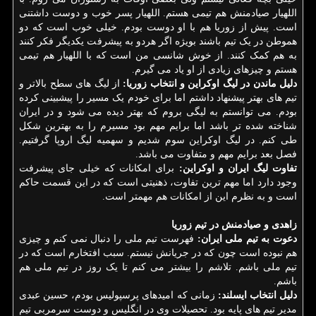
اللهیار صیادمنش هم تیمی هستم. اللهیار پسر خوب و دوست داشتنی
است. پیش از زوریا هم با او دوست بودم. خیلی خوب است که دو
هموطن در یک تیم باشند بویژه اگر هردو به پیشرفت یکدیگر فکر کنند
به هم کمک کنند. از خوش شانسی من است که با اللهیار هم تیمی
هستم و چیزهای زیادی از او یاد می گیرم.
دلیل ماندن در لیگ اوکراین و انتخاب زوریا:
از لیگ های سطح بالاتر و
تیم های بهتر پیشنهاد داشتم اما برای خودم یک مسیر را پیشبینی کرده
بودم. می توانستم به لیگی بروم که بهتر دیده می شود و در ایران
شناخته شده تر باشد اما برایم مهم بود مسیرم را به بهترین شکل
طی کنم. در لیگ اوکراین سوم شدیم ‏‬و سهمیه لیگ اروپا گرفتیم.
فصل بعد برایم مهم و متفاوت می باشد.
تفاوت لیگ ایران و اوکراین:
برای امکانات که خیلی جای پیشرفت
وجود دارد اما مهم ترین تفاوت، ذهنیتی است که در این قسمت حاکم
است و به نظرم این از امکانات هم مهمتر است.
زاهدی و صیادمنش در تیم زوریا
دعوت به تیم ملی ایران:
فهرست تیم ملی را دنبال نمی کنم و چیزی
هم نبوده است چون که در جریانش نیستم. سبب افتخارم است که در
تیم ملی باشم. تلاشم را بیشتر می کنم تا یک روز در تیم ملی هم
باشم.
دلیل انتخاب ایسلند:
زمانی که امیدهای پرسپولیس بودم، حسین عبدی
مدیر تیم های پایه بود. تحصیلات وی در انگلیس و دوست سرمربی تیم