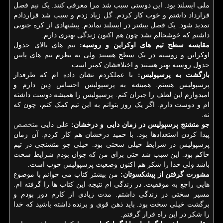
ملی ایسلند بود. این دوستی سبب شد مرا معرفی کنند. یک نیم فصل
قرارداد داشتم و خوب کار کردم. گل زیاد زدم و سبب شد قراردادم
تمدید شود. یک فصل بیشتر در ایسلند نماندم. پیشنهادی از کره جنوبی
داشتم که خوشحالم نشد چون هم اکنون زندگی بهتری دارم.
مقایسه سطح تیم های اوکراین و روسیه:
تیم های بالای جدول
اوکراین و روسیه در یک سطح هستند ولی به نظرم تیم های پایین
جدول روسیه بهتر هستند و اختلافشان کمتر است.
بازگشت به پرسپولیس:
با عملکردم نشان داده ام که طرفدار
پرسپولیس هستم. همیشه به پرسپولیس احساس دِین دارم و
امیدوارم این لطف را جبران کنم. پرسپولیس را همیشه دوست داشته
ام و دوست دارم. اگر یک روز بتوانم به این تیم کمک کنم، چون که
نه.
جو متشنج پرسپولیس در زمان دایی و درخشان:
علی دایی
متخصص
پیدا کردن استعدادها بود. با حمید درخشان هم کار کردم. آن زمان
پرسپولیس در شرایط خیلی سختی بود. خیلی جو متشنجی در تیم
حاکم بود. این سبب شد حتی برای من که جوان بودم شرایط سخت
باشد ولی خدا را شکر هم اکنون وضعیت پرسپولیس خوب است.
مشورت گرفتن از پیشکسوتان:
من بیشتر کتاب می خوانم با موضوع
هایی راجع به موفقیت. در زندگی ام نتیجه این کتاب ها را گرفته ام.
مسیر سختی در زندگی داشتم. مدت زیادی از کارم دور بودم و
برگشت خیلی سخت بود. باید ذهن قوی و برنده داشته باشید که خدا
را شکر در این راه قرار گرفتم.