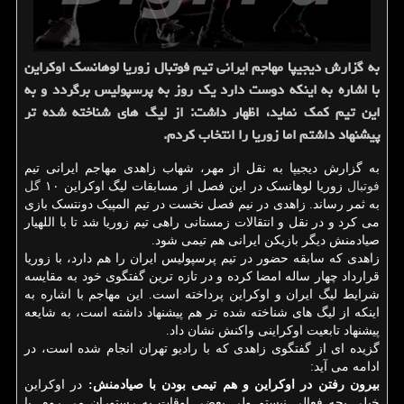
به گزارش دیجیپا مهاجم ایرانی تیم فوتبال زوریا لوهانسک اوکراین
با اشاره به اینکه دوست دارد یک روز به پرسپولیس برگردد و به
این تیم کمک نماید، اظهار داشت: از لیگ های شناخته شده تر
پیشنهاد داشتم اما زوریا را انتخاب کردم.
به گزارش دیجیپا به نقل از مهر، شهاب زاهدی مهاجم ایرانی تیم
فوتبال
زوریا لوهانسک در این فصل از مسابقات لیگ اوکراین ۱۰
گل
به ثمر رساند. زاهدی در نیم فصل نخست در تیم المپیک دونتسک بازی
می کرد و در نقل و انتقالات زمستانی راهی تیم زوریا شد تا با اللهیار
صیادمنش دیگر بازیکن ایرانی هم تیمی شود.
زاهدی که سابقه حضور در تیم پرسپولیس ایران را هم دارد، با زوریا
قرارداد چهار ساله امضا کرده و در تازه ترین گفتگوی خود به مقایسه
شرایط لیگ ایران و اوکراین پرداخته است. این مهاجم با اشاره به
اینکه از لیگ های شناخته شده تر هم پیشنهاد داشته است، به شایعه
پیشنهاد تابعیت اوکراینی واکنش نشان داد.
گزیده ای از گفتگوی زاهدی که با رادیو تهران انجام شده است، در
ادامه می آید:
بیرون رفتن در اوکراین و هم تیمی بودن با صیادمنش:
در اوکراین
خیلی بچه فعالی نیستم ولی بعضی اوقات به رستوران می روم. با