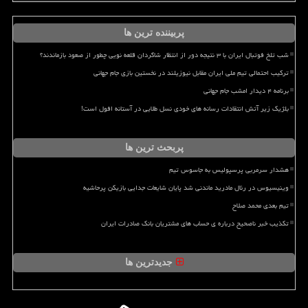
پربیننده ترین ها
شب تلخ فوتبال ایران با ۳ نتیجه دور از انتظار شاگردان قلعه نویی چطور از صعود بازماندند؟
ترکیب احتمالی تیم ملی ایران مقابل نیوزیلند در نخستین بازی جام جهانی
برنامه ۴ دیدار امشب جام جهانی
بلژیک زیر آتش انتقادات رسانه های خودی نسل طلایی در آستانه افول است!
پربحث ترین ها
هشدار سرمربی پرسپولیس به جاسوس تیم
وینیسیوس در رئال مادرید ماندنی شد پایان شایعات جدایی بازیکن پرحاشیه
تیم بعدی محمد صلاح
تکذیب خبر ناصحیح درباره ی حساب های مشتریان بانک صادرات ایران
جدیدترین ها