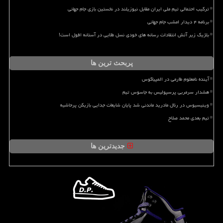
ترکیب احتمالی تیم ملی ایران مقابل نیوزیلند در نخستین بازی جام جهانی
برنامه ۴ دیدار امشب جام جهانی
بلژیک زیر آتش انتقادات رسانه های خودی نسل طلایی در آستانه افول است!
پربحث ترین ها
آینده نامعلوم طارمی در المپیاکوس
هشدار سرمربی پرسپولیس به جاسوس تیم
وینیسیوس در رئال مادرید ماندنی شد پایان شایعات جدایی بازیکن پرحاشیه
تیم بعدی محمد صلاح
جدیدترین ها