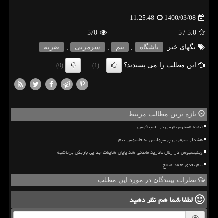
1400/03/08
11:25:48
570
/ 5
5.0
تگهای خبر:
باشگاه
,
تیم
,
سرمربی
,
ضربه
این مطلب را می پسندید؟
(0)
(1)
تازه ترین مطالب مرتبط
آینده نامعلوم طارمی در المپیاکوس
هشدار سرمربی پرسپولیس به جاسوس تیم
وینیسیوس در رئال مادرید ماندنی شد پایان شایعات جدایی بازیکن پرحاشیه
تیم بعدی محمد صلاح
نظرات بینندگان در مورد این مطلب
لطفا شما هم
نظر دهید