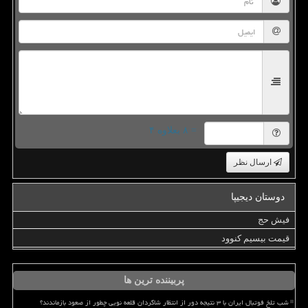
= ۸ بعلاوه ۴
ارسال نظر
دوستان دیجیپا
فیش حج
قیمت بیسیم کنوود
پربیننده ترین ها
شب تلخ فوتبال ایران با ۳ نتیجه دور از انتظار شاگردان قلعه نویی چطور از صعود بازماندند؟