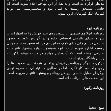
مدنظر قرار داده است و به نقل از این مهاجم اعلام نموده است که
چلسی مستحق رسیدن به فینال نبود و منچسترسیتی می تواند
قهرمان لیگ قهرمانان اروپا شود.
روزنامه ابولا
روزنامه ابولا هم قسمتی از ستون روی جلد خویش را به اظهارات پر
سر و صدای طارمی اختصاص داده و در گزارش خود به حضور
طارمی در تیم ملی برای کمک به این تیم در راه صعود به جام جهانی
روسیه اشاره نموده است. ابولا همینطور درباره پیشنهاد تاتنهام به
طارمی نوشته است که آینده این مهاجم در دست «پینتو داکوستا»
رئیس باشگاه پورتو است.
«رکورد»، دیگر روزنامه پرفروش پرتغالی هرچند این صحبت ها را
روی جلد خود کار نکرده اما در مطلبی که تیتر آن به
ضربه
قیچی
برگردان مقابل چلسی، پیراهن رونالدو و پیشنهاد تاتنهام مربوط است
این صحبت ها را بازتاب داده است.
روزنامه رکورد
منبع:
دیجیپا