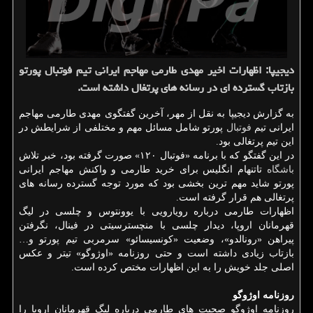
دیجیپا: اظهارات اخیر مهدی طارمی مهاجم ایرانی تیم فوتبال پورتو
بازتاب گسترده ای در رسانه های پرتغال داشته است.
به گزارش دیجیپا به نقل از مهر، آخرین گفتگوی مهدی طارمی مهاجم
ایرانی تیم
فوتبال
پورتو شامل مسائل مهم و مختلفی از شرایطش در
این تیم پرتغالی بود.
در این گفتگو که با برنامه «فوتبال ۱۲۰» صورت گرفته بود، خبر تلاش
باشگاه
تاتنهام انگلیس برای خرید طارمی و واکنش مهاجم ایرانی
پورتو شاید مهم ترین بخشی بود که مورد توجه گسترده رسانه های
پرتغالی هم قرار گرفته است.
اظهارات طارمی درباره رویارویی با یوونتوس و چلسی در لیگ
قهرمانان اروپا، دیدار چلسی با منچسترسیتی در فینال، نگرفتن
پیراهن «رونالدو»، وضعیت «کونسیسائو» سرمربی تیم پورتو و…
بازتاب زیادی داشته است و حتی روزنامه «اوژوگو» تیتر و عکس
اصلی جلد خویش را به این اظهارات مختص کرده است.
روزنامه اوژوگو
روزنامه اوژوگو صحبت های طارمی درباره لیگ قهرمانان اروپا را