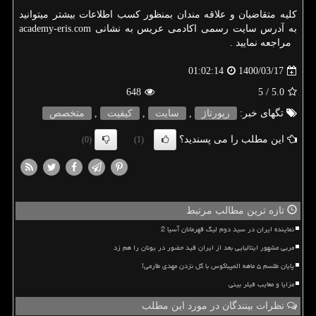
کلیه متقاضیان و علاقه مندان بمنظور کسب اطلاعات بیشتر میتوانید
به آدرس سایت رسمی اکادمی عریس به نشانی
academy-eris.com
مراجعه نمایید .
1400/03/17
01:02:14
648
/ 5
5.0
تگهای خبر:
رپورتاژ
,
سایت
,
كیفیت
,
متخصص
این مطلب را می پسندید؟
(0)
(1)
تازه ترین مطالب مرتبط
نماینده ایران در سید دوم لیگ قهرمانان آسیا 2
مربی مشهور ایتالیایی بعد از ایران قید حضور در یونان را هم زد
پایان طلسم ۵ ماهه المپیاکوس با گل نزدن مهدی طارمی!
مزایا و معایب فیلر بینی
نظرات بینندگان در مورد این مطلب