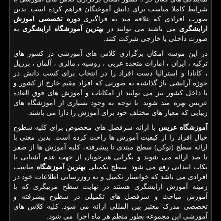
شرایط کاملا مناسب برای دانش آموختگان فراهم کرده است. بدین
صورت افرادی که علاقه مند به فراگیری
دوره تخصصی اموزش
ارایشگری
می باشند می توانند در
بهترین آموزشگاه ارایشگری
به
صورت داخلی یا خارجی شرکت کنند.
در این موسه امکان برگزاری کلاس های آموزشی در کشور های
ترکیه ، ایران ، امارات متحده عربی ، روسیه ، مالزی ، آلمان ، برزیل
، کانادا و استرالیا دست افراد را در انتخاب برای کسب دانش در
حوزه آرایشی باز گذاشته به صورتی که افراد مقیم خارج از کشور و
یا داخل کشور نیز می توانند از امکانات و آموزش های فوق العاده
عریس بهره مند شوند. با توجه به وجود بسیاری از آموزشگاه های
زیبایی که معیار های مختلف خود برای آموزش را دارا می باشند.
آموزشگاه عریس
با ارائه سرفصل های مخصوص برای کلیه سطوح
خیال افراد را از کیفیت آموزش ها راحت کرده است. بدین معنی با
ارائه سطح (توکن) سطح مبتدی تا پیشرفته، کلیه آموزش ها از صفر
تا صد ارائه می شوند و نگرانی هنرجویان از جهت عدم آشنایی با
نکات ابتدایی رفع می شود. سطح تکمیلی
بهترین آموزشگاه
مناسب
افرادی می باشد که خواستار تکمیل و به روزرسانی اطلاعات خود در
زمینه آموزش ارایشگری هستند در نهایت سطح مربیگری که با
آموزش مباحث و سرفصل های تکمیلی در سطوح پیشرفته و
تخصصی مدرک معتبر بین المللی ارائه می شود. کلیه کلاس های
آموزشی این مجموعه بطور منظم هر ماه اجرا می شود.