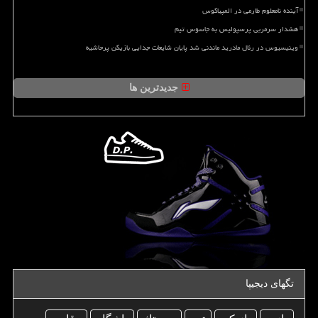
آینده نامعلوم طارمی در المپیاکوس
هشدار سرمربی پرسپولیس به جاسوس تیم
وینیسیوس در رئال مادرید ماندنی شد پایان شایعات جدایی بازیکن پرحاشیه
جدیدترین ها
تگهای دیجیپا