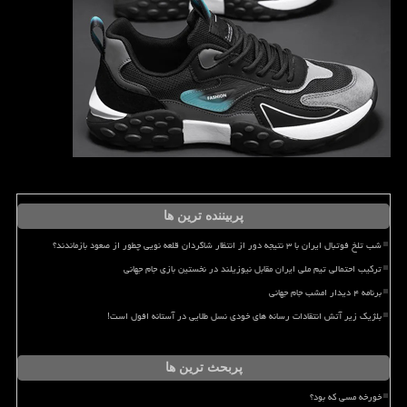
پربیننده ترین ها
شب تلخ فوتبال ایران با ۳ نتیجه دور از انتظار شاگردان قلعه نویی چطور از صعود بازماندند؟
ترکیب احتمالی تیم ملی ایران مقابل نیوزیلند در نخستین بازی جام جهانی
برنامه ۴ دیدار امشب جام جهانی
بلژیک زیر آتش انتقادات رسانه های خودی نسل طلایی در آستانه افول است!
پربحث ترین ها
خورخه مسی که بود؟