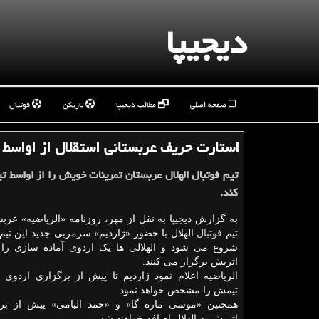
دیجیپا
صفحه اصلی
مطالب دیجیپا
بازیکن
فوتبال
استارت حریف عربستانی استقلال از اواسط ت
تیم فوتبال الهلال عربستان تمرینات خویش را از اواسط تی
کند.
به گزارش دیجیپا به نقل از مهر، روزنامه «الریاضیه» عربس
تیم
فوتبال
شروع می شود و الهلالی ها یک اردوی آماده سازی را
اتریش برگزار می کنند.
الریاضیه اعلام نمود ژاردیم تا پیش از برگزاری اردوی
تیمش را مشخص خواهد نمود.
همچنین «موسی ماره گا» و «حمد الیامی» پیش از بر
اتریش به الهلال اضافه خواهند شد.