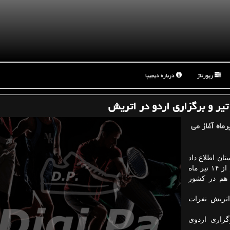
رپورتاژ
درباره دیجیپا
یر و برگزاری اردو در اتریش
رماه آغاز می
تان اطلاع داد
الهلال با حضور «ژاردیم» سرمربی جدید این تیم از ۱۴ تیر ماه
 هم در کشور
 اتریش نفرات
گزاری اردوی