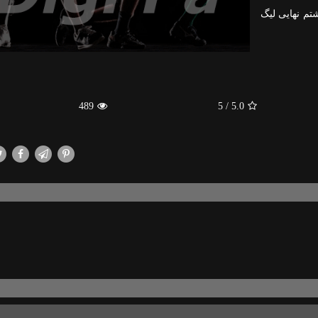
تم نهایی لیگ
489
/ 5
5.0