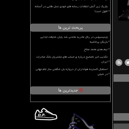
بلژیک زیر آتش انتقادات رسانه های خودی نسل طلایی در آستانه
افول است!
پربحث ترین ها
وینیسیوس در رئال مادرید ماندنی شد پایان شایعات جدایی
بازیکن پرحاشیه
تیم بعدی محمد صلاح
تکذیب خبر ناصحیح درباره ی حساب های مشتریان بانک صادرات
ایران
استقبال گسترده هواداران از دروازه بان شگفتی ساز جام جهانی
در شیلی
جدیدترین ها