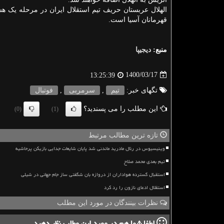
الهلال عربستان حریف تیم استقلال ایران در مرحله یک هش
قهرمانان آسیا است.
منبع:
دیجیپا
1400/03/17
13:25:39
تگهای خبر:
تیم
,
سرمربی
,
فوتبال
این مطلب را می پسندید؟
(0)
(1)
تازه ترین مطالب مرتبط
وینیسیوس در رئال مادرید ماندنی شد پایان شایعات جدایی بازیکن پرحاشیه
تیم بعدی محمد صلاح
استقبال گسترده هواداران از دروازه بان شگفتی ساز جام جهانی در شیلی
استقلال ادعای نازون را رد کرد
نظرات بینندگان در مورد این مطلب
لطفا شما هم
در مورد این مطلب
نظر دهید