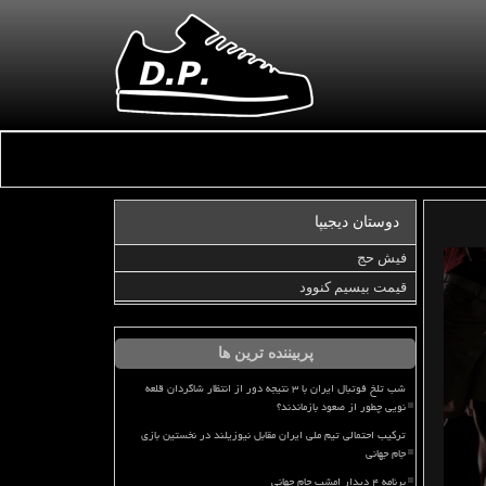
دوستان دیجیپا
فیش حج
قیمت بیسیم کنوود
پربیننده ترین ها
شب تلخ فوتبال ایران با ۳ نتیجه دور از انتظار شاگردان قلعه
نویی چطور از صعود بازماندند؟
ترکیب احتمالی تیم ملی ایران مقابل نیوزیلند در نخستین بازی
جام جهانی
برنامه ۴ دیدار امشب جام جهانی