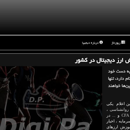
رپورتاژ
درباره دیجیپا
 ارز دیجیتال در كشور
 به دست خود
م دارد، تنها
ن‌ها خواهند
ن اعلام یکی
روانشناسی
،
CFA
و ... در
مایه ، اخبار
موزش ارزهای