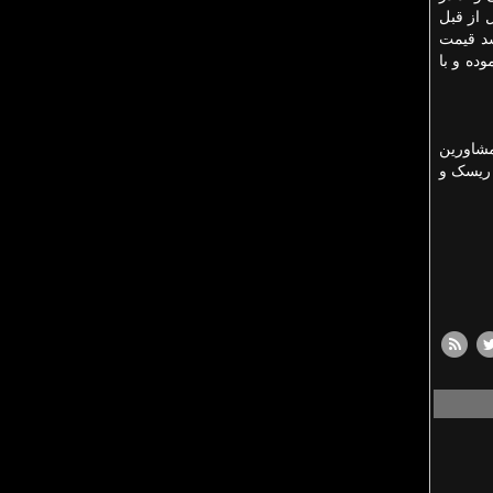
 از قبل
شد قیمت
وده و با
 مشاورین
ن ریسک و