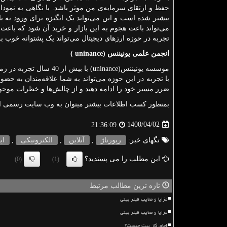
حفظ و ارتقای سرمایه‌ی من موثر باشد. با نگاهی به نمودا
بیشتر شده است و این می‌تواند یک انگیزه برای ورود به ب
می‌تواند باعث هجوم به این بازار و خرید آن شود که باعث گ
تجربه در حوزه ارزهای دیجیتال می‌تواند یک پشتوانه خوب 
انجمن علمی یونیننس (
( uninance
موسسه یونیننس(
uninance
) با بیش از 40 سال 
با تجربه در این حوزه می‌تواند به شما علاقه‌مندان به حضور
ضرر مسیر خود را ادامه دهید و از چالش‌ها و خظرات موجود در 
بمنظور کسب اطلاعات بیشتر میتوان به وب سایت رسمی ان
1400/04/02
21:36:09
تگهای خبر:
رپورتاژ
,
آنلاین
,
الكترونیكی
,
ای
این مطلب را می پسندید؟
(0)
(1)
تازه ترین مطالب مرتبط
مزایا و معایب فیلر بینی
مزایا و معایب فیلر بینی
اجاق گاز پیت چیست؟