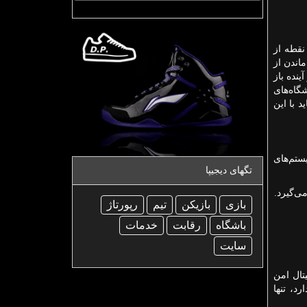
نقطه از
اندن از
نده باز
گاه‌های
 با این
ستم‌های
تگهای دیجیپا
ی‌گیرد.
بازی
بازیكن
تیم
رپورتاژ
باشگاه
رقابت
خدمات
سایت
تال امن
د، تنها