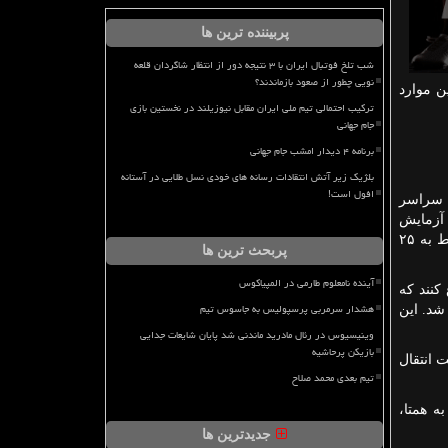
پربیننده ترین ها
شب تلخ فوتبال ایران با ۳ نتیجه دور از انتظار شاگردان قلعه
نویی چطور از صعود بازماندند؟
ن موارد
ترکیب احتمالی تیم ملی ایران مقابل نیوزیلند در نخستین بازی
جام جهانی
برنامه ۴ دیدار امشب جام جهانی
بلژیک زیر آتش انتقادات رسانه های خودی نسل طلایی در آستانه
افول است!
ها سراسر
 آزمایش
بودند جایگزین پول نقد کنند. بدین ترتیب رانندگان کامیون‌ها از این کارت‌ها به جای حمل پول نقد استفاده کردند. این قضیه درست مربوط به ۲۵
پربحث ترین ها
آینده نامعلوم طارمی در المپیاکوس
کنند که
هشدار سرمربی پرسپولیس به جاسوس تیم
شد. این
وینیسیوس در رئال مادرید ماندنی شد پایان شایعات جدایی
بازیکن پرحاشیه
ت انتقال
تیم بعدی محمد صلاح
به همتا،
جدیدترین ها