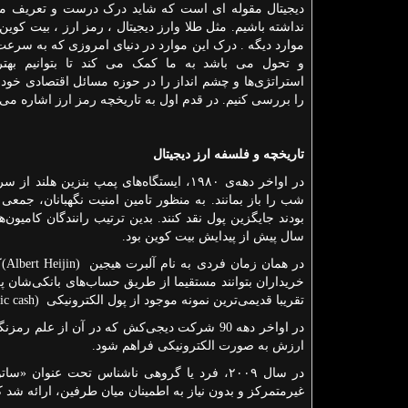
دیجیتال مقوله ای است که شاید درک درست و تعریف 
نداشته باشیم. مثل طلا وارز دیجیتال ، رمز ارز ، بیت کوین
موارد دیگه . درک این موارد در دنیای امروزی که به سرعت 
و تحول می باشد به ما کمک می کند تا بتوانیم بهترین
استراتژی‌ها و چشم انداز را در حوزه مسائل اقتصادی خود پ
را بررسی کنیم. در قدم اول به تاریخچه رمز ارز اشاره می‌ک
تاریخچه و فلسفه ارز دیجیتال
در اواخر دهه‌ی ۱۹۸۰، ایستگاه‌های پمپ ب
شب را باز بمانند. به منظور تامین امنیت نگهبانان، جمع
سال پیش از پیدایش بیت کوین بود.
در همان زمان فردی به نام آلبرت هیجین
(Albert Heijin)
ک
خریداران بتوانند مستقیما از طریق حساب‌های بانکی‌شان پر
تقریبا قدیمی‌ترین نمونه موجود از پول الکترونیکی
ic cash)
در اواخر دهه 90 شرکت دیجی‌کش که در آن از عل
ارزش به صورت الکترونیکی فراهم شود.
در سال ۲۰۰۹، فرد یا گروهی ناشناس تحت عنوان 
غیرمتمرکز و بدون نیاز به اطمینان میان طرفین، ارائه شد 