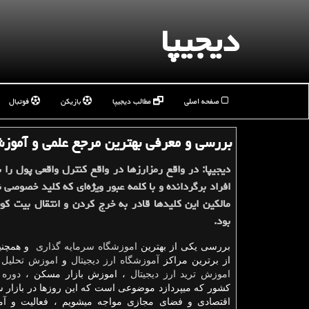
دیجیپا
صفحه اصلی
مطالب دیجیپا
بازیکن
فوتبال
بررسی و معرفی بهترین مرجع علمی و آموزش
دیجیپا: در واقع رمزارزها در واقع كنترل واقعی پول را
افراد برگردانده و با كلمه عبور ویژه‌ای كه كلید خصوصی نا
مالكین این كلیدها قادر به خرج كردن و انتقال بیت كوی
بود.
بررسی یکی از بهترین
اموزشگاه سرمایه گذاری
و همچنی
از برترین مراکز
آموزشگاه ارز دیجیتال
و
اموزش تحلیل 
اموزش ترید ارز دیجیتال
، اموزش بازار مسکن ،
دوره
کشور که میپردازد موضوعی است که این روزها در بازار سر
اقتصادی و فضای مجازی مواجه میشویم ، فعالیت و آ