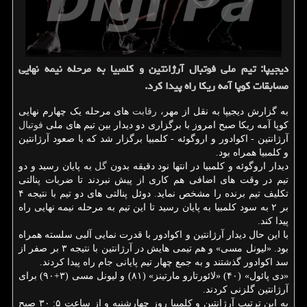
دیجیپا: تیم ملی فوتبال آرژانتین و کلمبیا به مرحله نیمه نهایی
مسابقات کوپا آمه ریکا راه پیدا کرد.
به گزارش دیجیپا به نقل از مهر،
رقابت
های مرحله یک چهارم نهایی
کوپا آمه ریکا صبح امروز با برگزاری دو دیدار بین تیم های ملی
فوتبال
آرژانتین - اکوادور و اروگوئه - کلمبیا برگزار شد که با صعود آرژانتین
و کلمبیا همراه بود.
دیدار اروگوئه و کلمبیا در انتها نود دقیقه بدون
گل
به پایان رسید و دو
تیم در وقت های اضافی هم کاری از پیش نبردند تا ضربات پنالتی
تکلیف تیم برنده را مشخص نماید. دوئل پنالتی های دو تیم با نتیجه ۴
بر ۲ به سود کلمبیا به پایان رسید تا این تیم به مرحله نیمه نهایی راه
پیدا کند.
با این حال دیدار آرژانتین و اکوادور با قدرت نمایی آلبی سلسته همراه
بود. «لیونل مسی» و هم تیمی هایش در آرژانتین با نتیجه ۳ بر صفر از
سد اکوادور گذشتند و به جمع چهار تیم پایانی جام راه پیدا کردند.
«دی پائول» (۴۰) «لائورتارو مارتینز» (۸۱) و لیونل مسی (۳+۹۰) برای
آرژانتین گلزنی کردند.
به این ترتیب آرژانتین و کلمبیا روز چهارشنبه و از ساعت ۵: ۳۰ صبح