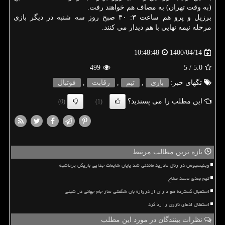
(به وقت تهران) به مصاف هم خواهند رفت.
برزیل و پرو هم ساعت ۳: ۳۰ صبح روز سه شنبه در دیگر بازی
مرحله نیمه نهایی با هم دیدار می کنند.
1400/04/14
10:48:48
499
/ 5
5.0
تگهای خبر:
بازی
,
تیم
,
رقابت
,
فوتبال
این مطلب را می پسندید؟
(0)
(1)
تازه ترین مطالب مرتبط
وینیسیوس در رئال مادرید ماندنی شد پایان شایعات جدایی بازیکن پرحاشیه
تیم بعدی محمد صلاح
استقبال گسترده هواداران از دروازه بان شگفتی ساز جام جهانی در شیلی
استقلال ادعای نازون را رد کرد
نظرات بینندگان در مورد این مطلب