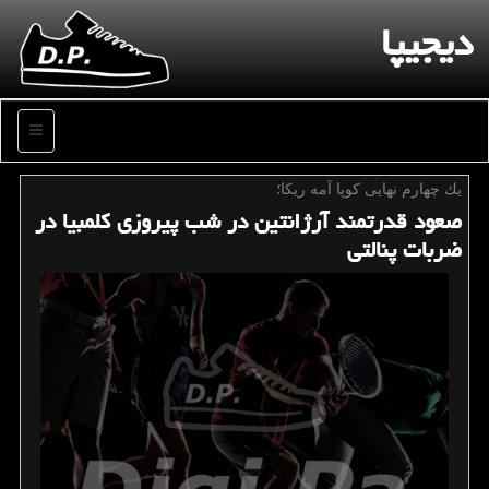
دیجیپا
منو
یك چهارم نهایی كوپا آمه ریكا؛
صعود قدرتمند آرژانتین در شب پیروزی كلمبیا در
ضربات پنالتی