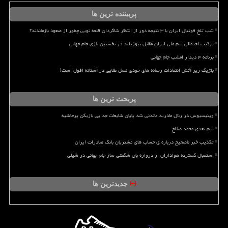
پربیننده ترین ها
شب تلخ فوتبال ایران با ۳ نتیجه دور از انتظار شاگردان قلعه نویی چطور از صعود بازماندند؟
ترکیب احتمالی تیم ملی ایران مقابل نیوزیلند در نخستین بازی جام جهانی
برنامه ۴ دیدار امشب جام جهانی
بلژیک زیر آتش انتقادات رسانه های خودی نسل طلایی در آستانه افول است!
پربحث ترین ها
وینیسیوس در رئال مادرید ماندنی شد پایان شایعات جدایی بازیکن پرحاشیه
تیم بعدی محمد صلاح
تکذیب خبر ناصحیح درباره ی حساب های مشتریان بانک صادرات ایران
استقبال گسترده هواداران از دروازه بان شگفتی ساز جام جهانی در شیلی
جدیدترین ها