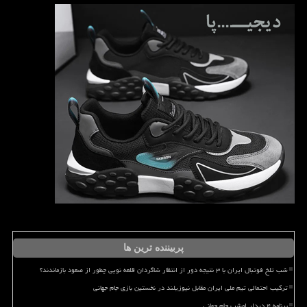
پربیننده ترین ها
شب تلخ فوتبال ایران با ۳ نتیجه دور از انتظار شاگردان قلعه نویی چطور از صعود بازماندند؟
ترکیب احتمالی تیم ملی ایران مقابل نیوزیلند در نخستین بازی جام جهانی
برنامه ۴ دیدار امشب جام جهانی