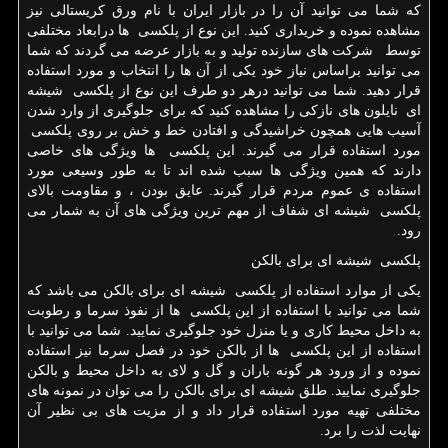
که شما می توانید آن را در بازار ایران با نام ورق کریستالی نیز
مشاهده نموده و خریداری کنید. این نوع از پلکسی ها درابعاد مختلفی
توسط شرکت های سازنده تولید و به بازار عرضه می گردند که شما
می توانید براساس نیاز خود یکی از آن ها را انتخاب و مورد استفاده
قرار دهید. شما می توانید درهر دو طرف این نوع از پلکسی شیشه
ای نایلون های نازکی را مشاهده کنید که برای جلوگیری از وارد شدن
آسیب هایی همچون خراشیدگی و افتادن خط و خش بر روی پلکسی
مورد استفاده قرار می گیرند. این پلکسی ها ویژگی های خاصی
دارند که همین ویژگی ها سبب شده اند تا به طور وسیعی مورد
استفاده ی عموم مردم قرار گیرند. عایق بودن ، و مقاومت بالای
پلکسی شیشه ای شفاف از مهم ترین ویژگی های آن به شمار می
رود.
پلکسی شیشه ای برای بالکن
یکی از موارد استفاده از پلکسی شیشه ای برای بالکن می باشد که
شما می توانید با استفاده از این پلکسی ها از نفوذ سرما و رطوبت
به داخل محیط کاری و یا منزل خود جلوگیری نمایید. شما می توانید با
استفاده از این پلکسی ها از بالکن خود در فصل سرما نیز استفاده
نموده و از ورود هر گونه باران و گل و لای به داخل محیط و بالکن
جلوگیری نمایید. طلق شیشه ای برای بالکن را می توان در نمونه های
مختلفی تهیه مورد استفاده قرار داد و از مزیت های بی نظیر آن
نهایت لذت را برد.