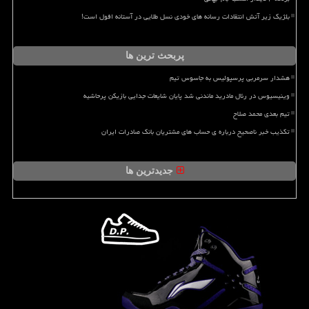
بلژیک زیر آتش انتقادات رسانه های خودی نسل طلایی در آستانه افول است!
پربحث ترین ها
هشدار سرمربی پرسپولیس به جاسوس تیم
وینیسیوس در رئال مادرید ماندنی شد پایان شایعات جدایی بازیکن پرحاشیه
تیم بعدی محمد صلاح
تکذیب خبر ناصحیح درباره ی حساب های مشتریان بانک صادرات ایران
جدیدترین ها