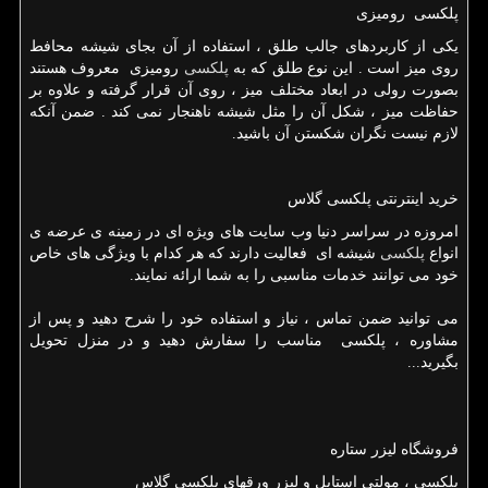
پلکسی رومیزی
یکی از کاربردهای جالب طلق ، استفاده از آن بجای شیشه محافط
روی میز است . این نوع طلق که به
پلکسی
رومیزی معروف هستند
بصورت رولی در ابعاد مختلف میز ، روی آن قرار گرفته و علاوه بر
حفاظت میز ، شکل آن را مثل شیشه ناهنجار نمی کند
.
ضمن آنکه
لازم نیست نگران شکستن آن باشید.
خرید اینترنتی پلکسی گلاس
امروزه
در
سراسر
دنیا
وب
سایت
های
ویژه
ای
در
زمینه
ی
عرضه
ی
انواع
پلکسی
شیشه
ای
فعالیت
دارند
که
هر
کدام
با
ویژگی
های
خاص
خود
می
توانند
خدمات
مناسبی
را
به
شما
ارائه
نمایند
.
می توانید ضمن تماس ، نیاز و استفاده خود را شرح دهید و پس از
مشاوره ، پلکسی مناسب را سفارش دهید و در منزل تحویل
بگیرید
...
فروشگاه لیزر ستاره
پلکسی ، مولتی استایل و لیزر ورقهای پلکسی گلاس