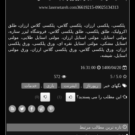
www.lasersetareh.com
36619215-09025134313
پلکسی
،
پلکسی ارزان
،
پلکسی گلاس
،
پلکسی گلاس ارزان
،
طلق
اکرولیک
،
طلق پلکسی
،
طلق پلکسی گلاس
،
فروشگاه لیزر ستاره
،
مولتی استایل
،
مولتی استایل ارزان
،
مولتی استایل طلایی
،
مولتی
استایل مشکی
،
مولتی استایل نقره ای
،
ورق پلکسی
،
ورق پلکسی
ارزان
،
ورق پلکسی گلاس
،
ورق پلکسی گلاس ارزان
،
ورق مولتی
استایل
،
شیشه
،
1400/04/20
16:31:00
572
/ 5
5.0
تگهای خبر:
رپورتاژ
,
اینترنت
,
بازی
,
خدمات
این مطلب را می پسندید؟
(0)
(1)
تازه ترین مطالب مرتبط