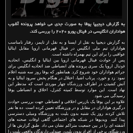
به گزارش دیجیپا یوفا به صورت جدی می خواهد پرونده آشوب
هواداران انگلیسی در فینال یورو ۲۰۲۰ را بررسی کند.
به گزارش دیجیپا به نقل از ایسنا و به نقل از تایمز، رفتار نامناسب
هواداران تیم ملی انگلیس در فینال قهرمانی اروپا مقابل ایتالیا
عواقبی را برای این تیم بهمراه داشته است.
پس از حوادث فینال قهرمانی اروپا بین ایتالیا و انگلیس، اتحادیه
فوتبال
اروپا یک سری پرونده های انضباطی ضد اتحادیه انگلیس برای
جرائم هواداران خود شروع کرد. همانطور که یوفا روز سه شنبه اعلام
نمود: زد و خورد، پرتاب اشیا، اختلال در هنگام پخش سرود ایتالیا و به
آتش کشیدن در اطراف
ورزشگاه
چهار موردی است که مدنظر این
نهاد است. این موارد توسط کمیته کنترل، اخلاق و انضباطی یوفا
رسیدگی می شود.
علاوه بر این یوفا یک بازرس اخلاقی و انضباطی جهت بررسی حوادث
درگیری هواداران در مقابل و در ورزشگاه تعیین کرده است. ده ها نفر
تلاش کردند روز یک شنبه بدون بلیت به ورزشگاه ومبلی دسترسی
پیدا کنند. ویدیوها در شبکه های اجتماعی گاهی اوقات صحنه های
آشفته ای را در بین جمعیت متراکم نشان می داد. طبق گزارش ها از
ورزشگاه، برخی از افراد بدون بلیت، صندلی دارندگان واقعی بلیت را