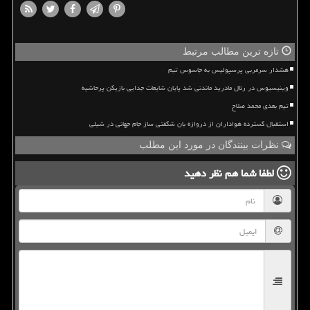
تازه ترین مطالب مرتبط
هشدار سرمربی پرسپولیس به جاسوس تیم
وینیسیوس در رئال مادرید ماندنی شد پایان شایعات جدایی بازیکن پرحاشیه
تیم بعدی محمد صلاح
استقبال گسترده هواداران از دروازه بان شگفتی ساز جام جهانی در شیلی
نظرات بینندگان در مورد این مطلب
لطفا شما هم
نظر دهید