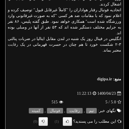
اشغال کردند.
اتحادیه فوتبال رفتار هواداران را "کاملاً غیرقابل قبول" توصیف کرده و
اعلام نمود که با مقامات ضد هر کسی "که به صورت غیرقانونی وارد
ورزشگاه شده است" همکاری خواهد نمود. طبق گفته پلیس، ۸۶ نفر
به جرایم مختلف دستگیر شده اند که ۵۳ نفر از آنها در ومبلی بوده
اند.
انگلیس در فینال روز یک شنبه در لندن مقابل ایتالیا در ضربات پنالتی
۳-۲ شکست خورد تا هم چنان در حسرت قهرمانی در یک
رقابت
معتبر بماند.
منبع:
digipa.ir
1400/04/23
11:22:13
515
/ 5
5.0
تگهای خبر:
تیم
,
رقابت
,
فوتبال
,
كمیته
این مطلب را می پسندید؟
(0)
(1)