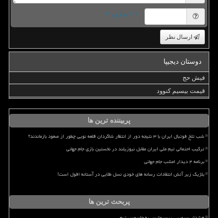
= ۷ بعلاوه ۴
ارسال نظر
دوستان دیجیپا
فیش حج
قیمت بیسیم کنوود
پربیننده ترین ها
شب تلخ فوتبال ایران با ۳ نتیجه دور از انتظار شاگردان قلعه نویی چطور از صعود بازماندند؟
ترکیب احتمالی تیم ملی ایران مقابل نیوزیلند در نخستین بازی جام جهانی
برنامه ۴ دیدار امشب جام جهانی
بلژیک زیر آتش انتقادات رسانه های خودی نسل طلایی در آستانه افول است!
پربحث ترین ها
هشدار سرمربی پرسپولیس به جاسوس تیم