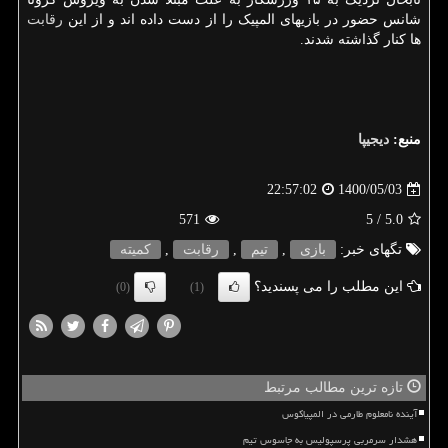
شانس حضور در بازیهای المپیک را از دست داده اند و از این
رقابت
ها کنار گذاشته شدند.
منبع:
دیجیپا
1400/05/03
22:57:02
571
/ 5
5.0
تگهای خبر:
بازی
,
تیم
,
رقابت
,
كمیته
این مطلب را می پسندید؟
(0)
(1)
تازه ترین مطالب مرتبط
آینده نامعلوم طارمی در المپیاکوس
هشدار سرمربی پرسپولیس به جاسوس تیم