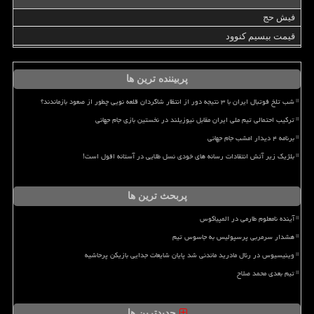
فیش حج
قیمت بیسیم کنوود
پربیننده ترین ها
شب تلخ فوتبال ایران با ۳ نتیجه دور از انتظار شاگردان قلعه نویی چطور از صعود بازماندند؟
ترکیب احتمالی تیم ملی ایران مقابل نیوزیلند در نخستین بازی جام جهانی
برنامه ۴ دیدار امشب جام جهانی
بلژیک زیر آتش انتقادات رسانه های خودی نسل طلایی در آستانه افول است!
پربحث ترین ها
آینده نامعلوم طارمی در المپیاکوس
هشدار سرمربی پرسپولیس به جاسوس تیم
وینیسیوس در رئال مادرید ماندنی شد پایان شایعات جدایی بازیکن پرحاشیه
تیم بعدی محمد صلاح
جدیدترین ها