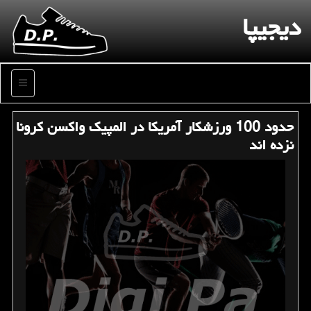
دیجیپا
منو
حدود 100 ورزشكار آمریكا در المپیك واكسن كرونا
نزده اند