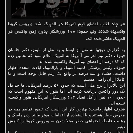
هر چند اغلب اعضای تیم آمریکا در المپیک ضد ویروس کرونا
واکسینه شدند ولی حدودا ۱۰۰ ورزشکار بدون زدن واکسن در
المپیک حاضر شده اند.
به گزارش دیجیپا به نقل از ایسنا و به نقل از تایمز، دکتر جاناتان
فینوف دکتر تیم اعزامی آمریکا به المپیک اعلام نمود که تخمین زده
که ۸۳ درصد از اعضای تیم آمریکا واکسینه شده اند.
فینوف رئیس پزشکی کمیته المپیک و پارالمپیک ایالات متحده اظهار
داشت: هشتاد و سه درصد در واقع یک رقم قابل توجه است و ما
کاملا از آن راضی هستیم.
این بالاتر از نرخ ملی است که حدود ۵۶ درصد آمریکایی ها حداقل
یک دوز واکسن دریافت کرده اند. اما هنوز به این مفهوم است که
حدود ۱۰۰ نفر از کل تعداد ۶۱۳ ورزشکار آمریکایی هنوز واکسینه
نشده اند.
فینوف اظهار داشت: بهترین کار این است که تصور نماییم همه در
معرض خطر هستند و با استفاده از اقدامات موثر مانند زدن ماسک و
رعایت فاصله اجتماعی خطر مبتلا شدن به ویروس کرونا را کاهش
دهیم.
تابحال نزدیک به ۱۵ ورزشکار به علت مبتلا شدن به ویروس کرونا