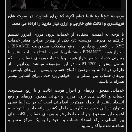
مجموعه kyc به شما تمام آنچه که برای فعالیت در سایت های
فریلنسری و اکانت های خارجی و ارزی نیاز دارید را ارائه می دهد.
با توجه به اهمیت استفاده از خدمات برون مرزی امروز تصمیم
گرفتیم به معرفی
موسسه
kyc
یکی از بهترین مراجع معتبر خدمات
KYC
در کشور بپردازیم ، رفع مشکلات مسدودیت
BINANCE
،
احراز هویت
BINANCE
،
پشتیبانی بایننس
،
افتتاح حساب بایننس
یا
بعبارتی خدمات جامع احراز هویت و یا خدمات وریفای حساب و ... که
شامل بیش از 1200 اکانت در این مجموعه میباشد بپردازیم ، از
طرفی در ادامه به موضوع افتتاح حساب بایننس ، وریفای بایننس ،
وریفای حساب بین المللی و .... خواهیم پرداخت ، برای آشنایی بیشتر
همراه ما باشید .
خدماتی همچون وریفای و احراز هویت اکانت و یا رفع مسدودی
حساب و اکانت های برون مرزی و جهانی همچون وریفای و رفع
انسداد بایننس از جمله مهمترین اقداماتی است که در شرایط فعلی
میتوان در این حوزه به کاربران داخل کشور ارائه داد و با توجه به
اهمیت این موضوع بهتر است انجام فراید وریفای حساب و اکانت های
بین المللی ، رفع انسداد حساب و ..خود را به یک مرکز معتبر و
شناخته شده واگذار نمایید .