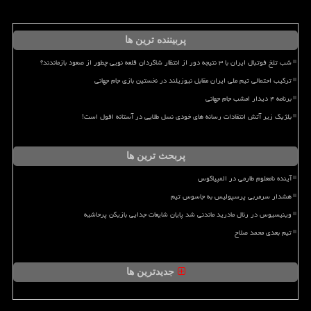
پربیننده ترین ها
شب تلخ فوتبال ایران با ۳ نتیجه دور از انتظار شاگردان قلعه نویی چطور از صعود بازماندند؟
ترکیب احتمالی تیم ملی ایران مقابل نیوزیلند در نخستین بازی جام جهانی
برنامه ۴ دیدار امشب جام جهانی
بلژیک زیر آتش انتقادات رسانه های خودی نسل طلایی در آستانه افول است!
پربحث ترین ها
آینده نامعلوم طارمی در المپیاکوس
هشدار سرمربی پرسپولیس به جاسوس تیم
وینیسیوس در رئال مادرید ماندنی شد پایان شایعات جدایی بازیکن پرحاشیه
تیم بعدی محمد صلاح
جدیدترین ها