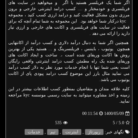
اگر شما یک فریلنسر هستید یا اگر و میخواهید در سایت های
فریلنسری و خودمختار و .... کسب درامد اینترنتی خارجی و برون
مرزی بدون مشکل فعالیت کنید و درامد ارزی کسب کنید ، مجموعه
kyc
درکنار شما خواهد بود. این مجموعه به شما تمام آنچه که برای
فعالیت در سایت های فریلنسری و اکانت های خارجی و ارزی نیاز
دارید را ارائه می دهد .
همچنین اگر شما به دنبال درآمد دلاری و کسب درآمد از اکانتهایی
همچون یوتیوب ، بایننس ، فریلنسرینگ و ... هستید یکی از بهترین
روش ها اکانت وریفای شده است ،. ساخت و ایجاد اکانت های
وریفای شده یک راه مطمئن کسب درامد اینترنتی واقعی رایگان
است یعنی شما تنها با انجام خدمات مورد نظر به دلار کسب درآمد
می نمایید مثال بارز این موضوع کسب درامد پیودی پای از اکانت
یوتیوب می باشد.
کلیه علاقه مندان و متقاضیان بمنظور کسب اطلاعات بیشتر در این
زمینه و اخذ مشاوره میتوانید به سایت رسمی موسسه
kyc
مراجعه
نمایید.
1400/05/09
00:11:54
535
/ 5
5.0
تگهای خبر:
رپورتاژ
,
اینترنت
,
تیم
,
خدمات