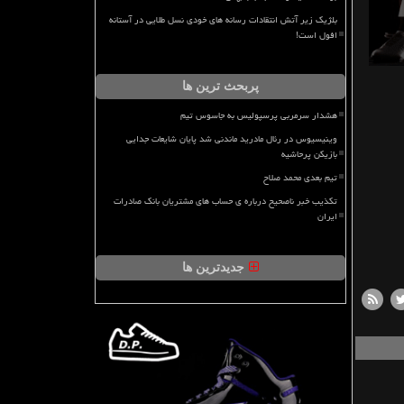
بلژیک زیر آتش انتقادات رسانه های خودی نسل طلایی در آستانه
افول است!
پربحث ترین ها
هشدار سرمربی پرسپولیس به جاسوس تیم
وینیسیوس در رئال مادرید ماندنی شد پایان شایعات جدایی
بازیکن پرحاشیه
تیم بعدی محمد صلاح
تکذیب خبر ناصحیح درباره ی حساب های مشتریان بانک صادرات
ایران
جدیدترین ها