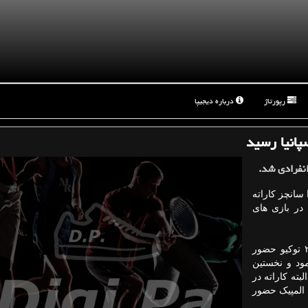
رپورتاژ
درباره دیجیپا
پانیا رسید
انفرادی شد.
 سانچز کاراته
در بازی های
کاراته برای نخستین بار در بازیهای المپیک تابستانی ۲۰۲۰ توکیو حضور
مود و نخستین
ته کاراته در
 المپیک حضور