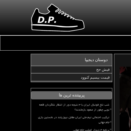
دوستان دیجیپا
فیش حج
قیمت بیسیم کنوود
پربیننده ترین ها
شب تلخ فوتبال ایران با ۳ نتیجه دور از انتظار شاگردان قلعه
نویی چطور از صعود بازماندند؟
ترکیب احتمالی تیم ملی ایران مقابل نیوزیلند در نخستین بازی
جام جهانی
برنامه ۴ دیدار امشب جام جهانی