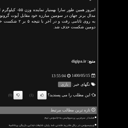
امروز همین طور سارا بهمنیار نم
مدال برنز جهان در سومین مبارزه خود مقابل آیوت گرونوا 
به روی تاتامی رفت و در آخر ب
دومین شکست حذف شد.
منبع:
digipa.ir
1400/05/15
13:55:04
تگهای خبر:
بازی
این مطلب را می پسندید؟
(0)
(1)
تازه ترین مطالب مرتبط
هشدار سرمربی پرسپولیس به جاسوس تیم
وینیسیوس در رئال مادرید ماندنی شد پایان شایعات جدایی بازیکن پرحاشیه