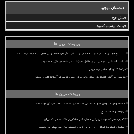
دوستان دیجیپا
فیش حج
قیمت بیسیم کنوود
پربیننده ترین ها
شب تلخ فوتبال ایران با ۳ نتیجه دور از انتظار شاگردان قلعه نویی چطور از صعود بازماندند؟
ترکیب احتمالی تیم ملی ایران مقابل نیوزیلند در نخستین بازی جام جهانی
برنامه ۴ دیدار امشب جام جهانی
بلژیک زیر آتش انتقادات رسانه های خودی نسل طلایی در آستانه افول است!
پربحث ترین ها
وینیسیوس در رئال مادرید ماندنی شد پایان شایعات جدایی بازیکن پرحاشیه
تیم بعدی محمد صلاح
تکذیب خبر ناصحیح درباره ی حساب های مشتریان بانک صادرات ایران
استقبال گسترده هواداران از دروازه بان شگفتی ساز جام جهانی در شیلی