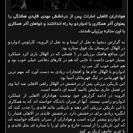
هواداران الاهلی امارات پس از درخشش مهدی قایدی هشتگی را
بعنوان آخر همکاری با ادواردو به راه انداختند و خواهان آخر همکاری
با این ستاره برزیلی شدند.
به گزارش دیجیپا به نقل از ایسنا و به نقل از الرویه، کارلوس ادواردو
در الهلال عربستان یک فوق ستاره بود.
این مدافع هافبک برزیلی در 5 فصلی که در الهلال بازی کرد عملکرد
بسیار خوبی داشت تا جایی که هم در کارهای دفاعی خیلی خوب بود و
هم خیلی خوب
گل
می زد.
ادواردو با الهلال جام ها و افتخارات زیادی به دست آورد که مهم ترین
آنها قهرمانی در لیگ قهرمانان آسیا بود.
این بازیکن برزیلی پس از درخشش در الهلال راهی الاهلی شد اما وی
در فصل جاری نمایش ناامید کننده ای داشته است.
الرویه در ادامه گزارش خود نوشت: هواداران الاهلی از عملکرد
ادواردو راضی نیستند. آنها از سران
باشگاه
خواسته اند که به همکاری
با این بازیکن برزیلی آخر دهند و بازیکنی مانند قایدی را جذب کنند که
انگیزه زیادی برای درخشش دارد. درخشش قایدی در الاهلی فشار را
بر ادواردو بیشتر کرده است و هواداران از سران باشگاه خواسته اند
که این بازیکن را از لیست خارج و جای او را با ستاره ای مثل قایدی و
یا عزیز جانیف ازبک پر کنند.