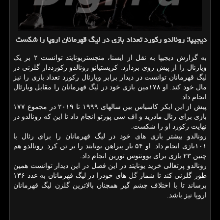
دیجیپا: رونالدو رکورد تعداد بازی در لیگ قهرمانان اروپا را شکست
به گزارش دیجیپا به نقل از ایسنا، منچستریونایتد توانست ۲ بر یک
ویارئال را از پیش روی بردارد. کریستیانو رونالدو رکورددار گلزنی در
لیگ قهرمانان توانست در دیدار برابر ویارئال رکورد تعداد بازی را نیز
مال خود کند. او ۱۷۸مین بازی خود در لیگ قهرمانان را مقابل ویارئال
انجام داد.
پیش از این ایکر کاسیاس بین سالهای ۱۹۹۹ تا ۲۰۱۹ در مجموع ۱۷۷
بازی برای رئال مادرید و اف سی پورتو انجام داد تا این که رونالدو در
نهایت رکورد او را شکست.
رونالدو بیشتر بازی های خود در لیگ قهرمانان را برای رئال با
۱۰۱بازی انجام داد. او ۵۴ بار پیراهن یونایتد را بر تن کرد. رونالدو هم
چنین ۲۳ بازی برای یوونتوس تورین انجام داد.
رونالدو پرتغالی خرید یونایتد در این فصل در این دیدار توانست همین
طور گلزنی کند تا شمار
گل
های خودرا در لیگ قهرمانان به عدد ۱۳۶
برساند تا با اختلاف چشم گیر همچنان بالاترین گلزن لیگ قهرمانان
اروپا نیز باشد.