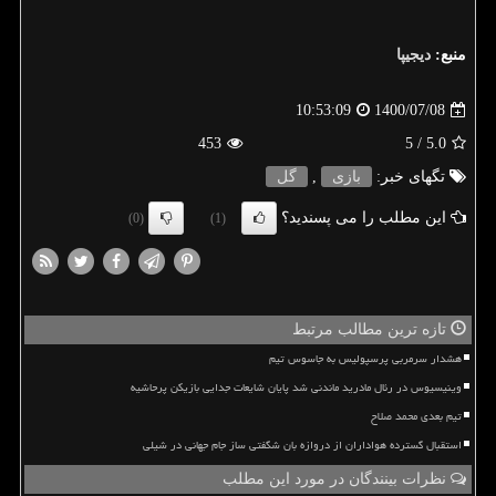
منبع:
دیجیپا
1400/07/08
10:53:09
453
/ 5
5.0
تگهای خبر:
بازی
,
گل
این مطلب را می پسندید؟
(0)
(1)
تازه ترین مطالب مرتبط
هشدار سرمربی پرسپولیس به جاسوس تیم
وینیسیوس در رئال مادرید ماندنی شد پایان شایعات جدایی بازیکن پرحاشیه
تیم بعدی محمد صلاح
استقبال گسترده هواداران از دروازه بان شگفتی ساز جام جهانی در شیلی
نظرات بینندگان در مورد این مطلب