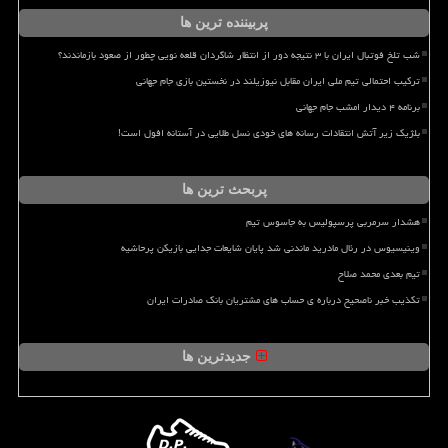
پربیننده ترین ها
شب تلخ فوتبال ایران با ۳ نتیجه دور از انتظار شاگردان قلعه نویی چطور از صعود بازماندند؟
ترکیب احتمالی تیم ملی ایران مقابل نیوزیلند در نخستین بازی جام جهانی
برنامه ۴ دیدار امشب جام جهانی
بلژیک زیر آتش انتقادات رسانه های خودی نسل طلایی در آستانه افول است!
پربحث ترین ها
هشدار سرمربی پرسپولیس به جاسوس تیم
وینیسیوس در رئال مادرید ماندنی شد پایان شایعات جدایی بازیکن پرحاشیه
تیم بعدی محمد صلاح
تکذیب خبر ناصحیح درباره ی حساب های مشتریان بانک صادرات ایران
جدیدترین ها