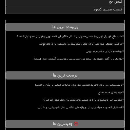
فیش حج
قیمت بیسیم کنوود
پربیننده ترین ها
شب تلخ فوتبال ایران با ۳ نتیجه دور از انتظار شاگردان قلعه نویی چطور از صعود بازماندند؟
ترکیب احتمالی تیم ملی ایران مقابل نیوزیلند در نخستین بازی جام جهانی
برنامه ۴ دیدار امشب جام جهانی
بلژیک زیر آتش انتقادات رسانه های خودی نسل طلایی در آستانه افول است!
پربحث ترین ها
وینیسیوس در رئال مادرید ماندنی شد پایان شایعات جدایی بازیکن پرحاشیه
تیم بعدی محمد صلاح
تکذیب خبر ناصحیح درباره ی حساب های مشتریان بانک صادرات ایران
استقبال گسترده هواداران از دروازه بان شگفتی ساز جام جهانی در شیلی
جدیدترین ها