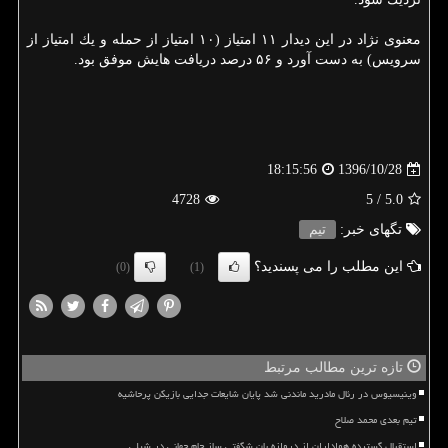
معنوی نژاد در این دیدار ۱۱ امتیاز (۱۰ امتیاز از حمله و یك امتیاز از
سرویس) به دست آورد و ۵۶ درصد دریافت هایش موفق بود.
1396/10/28
18:15:56
4728
/ 5
5.0
تگهای خبر:
تیم
این مطلب را می پسندید؟
(0)
(1)
تازه ترین مطالب مرتبط
وینیسیوس در رئال مادرید ماندنی شد پایان شایعات جدایی بازیکن پرحاشیه
تیم بعدی محمد صلاح
استقبال گسترده هواداران از دروازه بان شگفتی ساز جام جهانی در شیلی