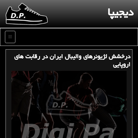
دیجیپا
منو
درخشش لژیونرهای والیبال ایران در رقابت های
اروپایی