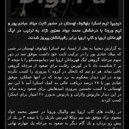
دیجیپا: تیم اسكرا بلهاتوف لهستان در حضور ثابت میلاد عبادی پور و
تیم ورونا با درخشش محمد جواد معنوی نژاد به ترتیب در لیگ
قهرمانان اروپا و كاپ اروپا برابر رقیبانشان پیروز شدند.
به گزارش دیجیپا به نقل از ایسنا، تیم اسكرا بلهاتوف لهستان در شبی
كه میلاد عبادی پور را در تركیب ثابت خود داشت موفق شد در دور
سوم مرحله گروهی لیگ قهرمانان اروپا تیم دینامومسكو را با نتیجه ۳
بر ۲ شكست داد تا در كورس رقابت برای صعود از مرحله گروهی
باقی بماند. هر دو تیم كه تابحال در گروه C پیروزی را كسب نكرده
بودند در این دیدار محكوم به برد بودند كه در انتها عملكرد موفق
عبادی پور با ۲۸ درصد دریافت عالی به كمك اسكرا آمد تا این تیم
لهستانی با كسب نخستین پیروزی امیدهایش برای صعود زنده بماند.
در این دیدار ماریوش ولازلی و بارتوش بدنورز ۲۱ امتیاز برای اسكرا
كسب كردند.
در رقابت های كاپ اروپا تیم والیبال ورونا در حضور محمد جواد
معنوی نژاد موفق شد تیم دوكلا لیبرتس بلژیك را با نتیجه ۳ بر یك از
پیش رو بردارد و یك گام دیگر به صعود به مرحله یك چهارم نهایی
نزدیك شود.