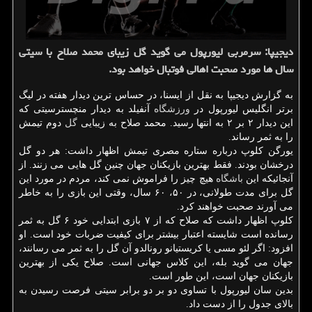
دیجیپا: سرمربی لیورپول می گوید گل زیبای محمد صلاح با سیتی
سال ها مورد صحبت اهالی فوتبال خواهد بود.
به گزارش دیجیپا به نقل از ایسنا، در حساس ترین دیدار هفته در لیگ
برتر انگلیس لیورپول در
ورزشگاه
آنفیلد به دیدار منچسترسیتی که
این دیدار ۲ بر ۲ به انتها رسید. محمد صلاح به زیبایی
گل
دوم تیمش
را به ثمر رساند.
یورگن کلوپ درباره ستاره مصری تیمش اظهار داشت: هر دو گل
درخشان بودند. فقط بهترین بازیکنان جهان چنین گل هایی می زنند. از
آنجائیکه این
باشگاه
هیچ چیز را فراموش نمی کند، مردم در مورد این
گل برای مدت طولانی، در ۵۰، ۶۰ سال، وقتی این بازی را به خاطر
می آورند صحبت خواهند کرد.
کلوپ اظهار داشت که صلاح که از ۷ بازی ابتدایی خود ۶ گل به ثمر
رسانده است شایسته اعتبار بیشتر برای کیفیت ضربات خود است. او
افزود: اگر لئو مسی یا کریستیانو رونالدو آن گل را به ثمر می رسانند،
جهان می گوید بله، این کلاس جهانی است. صلاح یکی از بهترین
بازیکنان جهان است، این طور است.
بدین سان لیورپول با تساوی دو بر دو برابر سیتی فرصت رسیدن به
بالای جدول را از دست داد.