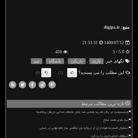
منبع:
digipa.ir
1400/07/12
21:53:31
458
/ 5
5.0
تگهای خبر:
بازی
,
بازیكن
,
باشگاه
,
تیم
این مطلب را می پسندید؟
(0)
(1)
تازه ترین مطالب مرتبط
وینیسیوس در رئال مادرید ماندنی شد پایان شایعات جدایی بازیکن پرحاشیه
تیم بعدی محمد صلاح
استقبال گسترده هواداران از دروازه بان شگفتی ساز جام جهانی در شیلی
استقلال ادعای نازون را رد کرد