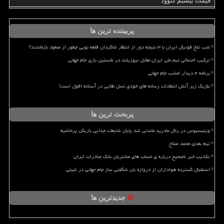
قیمت بیسیم کنوود
پربیننده ترین ها
شب تلخ فوتبال ایران با ۳ نتیجه دور از انتظار شاگردان قلعه نویی چطور از صعود بازماندند؟
ترکیب احتمالی تیم ملی ایران مقابل نیوزیلند در نخستین بازی جام جهانی
برنامه ۴ دیدار امشب جام جهانی
بلژیک زیر آتش انتقادات رسانه های خودی نسل طلایی در آستانه افول است!
پربحث ترین ها
وینیسیوس در رئال مادرید ماندنی شد پایان شایعات جدایی بازیکن پرحاشیه
تیم بعدی محمد صلاح
تکذیب خبر ناصحیح درباره ی حساب های مشتریان بانک صادرات ایران
استقبال گسترده هواداران از دروازه بان شگفتی ساز جام جهانی در شیلی
جدیدترین ها