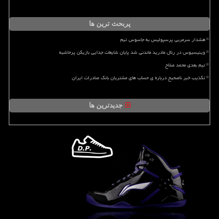
پربحث ترین ها
هشدار سرمربی پرسپولیس به جاسوس تیم
وینیسیوس در رئال مادرید ماندنی شد پایان شایعات جدایی بازیکن پرحاشیه
تیم بعدی محمد صلاح
تکذیب خبر ناصحیح درباره ی حساب های مشتریان بانک صادرات ایران
جدیدترین ها