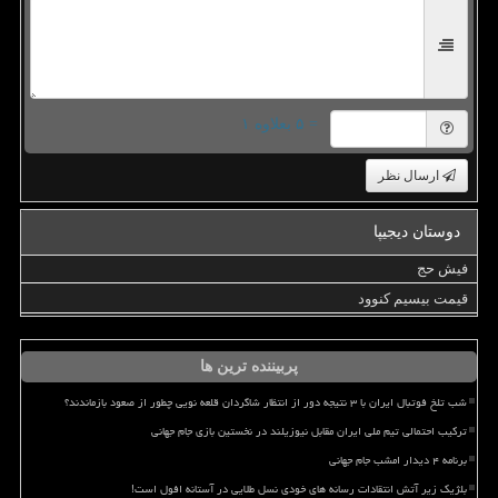
= ۵ بعلاوه ۱
ارسال نظر
دوستان دیجیپا
فیش حج
قیمت بیسیم کنوود
پربیننده ترین ها
شب تلخ فوتبال ایران با ۳ نتیجه دور از انتظار شاگردان قلعه نویی چطور از صعود بازماندند؟
ترکیب احتمالی تیم ملی ایران مقابل نیوزیلند در نخستین بازی جام جهانی
برنامه ۴ دیدار امشب جام جهانی
بلژیک زیر آتش انتقادات رسانه های خودی نسل طلایی در آستانه افول است!