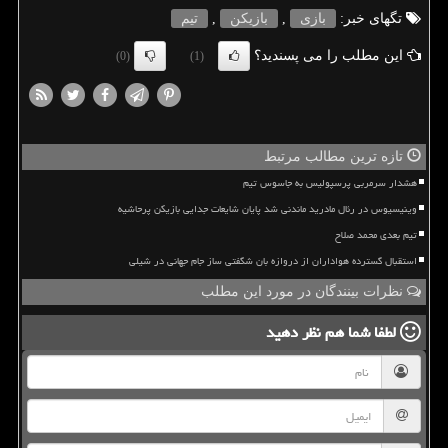
تگهای خبر:
بازی
,
بازیكن
,
تیم
این مطلب را می پسندید؟
(0)
(1)
تازه ترین مطالب مرتبط
هشدار سرمربی پرسپولیس به جاسوس تیم
وینیسیوس در رئال مادرید ماندنی شد پایان شایعات جدایی بازیکن پرحاشیه
تیم بعدی محمد صلاح
استقبال گسترده هواداران از دروازه بان شگفتی ساز جام جهانی در شیلی
نظرات بینندگان در مورد این مطلب
لطفا شما هم
نظر دهید