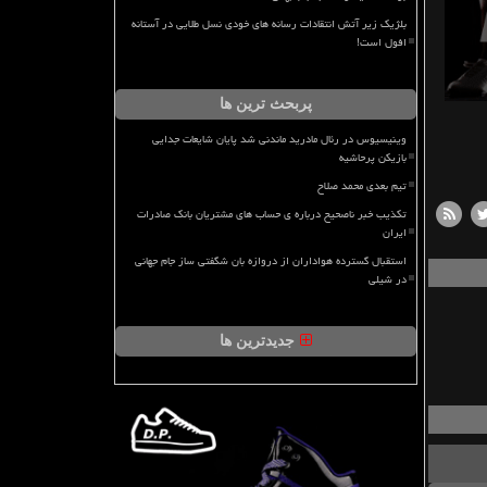
بلژیک زیر آتش انتقادات رسانه های خودی نسل طلایی در آستانه
افول است!
پربحث ترین ها
وینیسیوس در رئال مادرید ماندنی شد پایان شایعات جدایی
بازیکن پرحاشیه
تیم بعدی محمد صلاح
تکذیب خبر ناصحیح درباره ی حساب های مشتریان بانک صادرات
ایران
استقبال گسترده هواداران از دروازه بان شگفتی ساز جام جهانی
در شیلی
جدیدترین ها