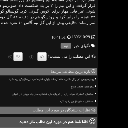
شوتی غیر قابل مهار برای آلاوس گلزنی كرد. گونسالو گو
۷۳ نتیجه را برابر كرد و 
ثمر رساند. دقایقی پیش از این گل تیم آلاس ۱۰ نفره شده بود.
1396/10/29
18:41:51
تگهای خبر:
تیم
این مطلب را می پسندید؟
(0)
(1)
تازه ترین مطالب مرتبط
وینیسیوس در رئال مادرید ماندنی شد پایان شایعات جدایی بازیکن پرحاشیه
تیم بعدی محمد صلاح
استقبال گسترده هواداران از دروازه بان شگفتی ساز جام جهانی در شیلی
استقلال ادعای نازون را رد کرد
نظرات بینندگان در مورد این مطلب
لطفا شما هم
در مورد این مطلب
نظر دهید