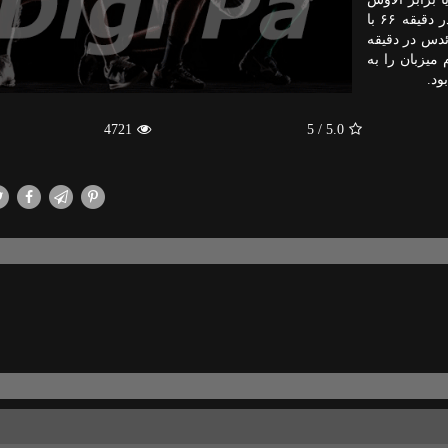
قرار گرفت و این تیم را ۲ بر یك شكست داد. سوبرینو در دقیقه ۶۶ با
ئدس در دقیقه
رودریگو هم در دقیقه ۸۲ گل دوم میزبان را به
4721
/ 5
5.0