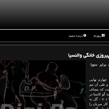
رپورتاژ
درباره دیجیپا
پیروزی خانگی والنسیا
برابر سویا
چهارم نهایی
و طی آن تیم
رفت كه مصاف
ازی دیه گو كاستا در
دقیقه ۷۳ تیم اتلتیكو را پیش انداخت اما آنخل میگل مویا (۸۰ - گل به
 هم خواكین كورئا كار میزبان را
ا برابر آلاوس