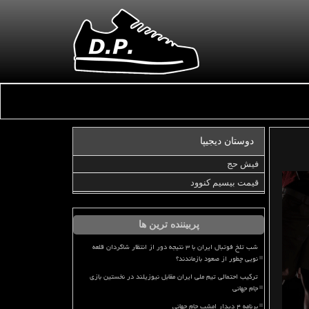
دوستان دیجیپا
فیش حج
قیمت بیسیم کنوود
پربیننده ترین ها
شب تلخ فوتبال ایران با ۳ نتیجه دور از انتظار شاگردان قلعه
نویی چطور از صعود بازماندند؟
ترکیب احتمالی تیم ملی ایران مقابل نیوزیلند در نخستین بازی
جام جهانی
برنامه ۴ دیدار امشب جام جهانی