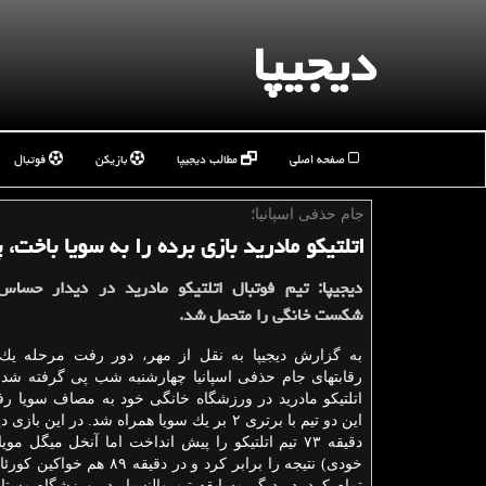
دیجیپا
صفحه اصلی
مطالب دیجیپا
بازیکن
فوتبال
جام حذفی اسپانیا؛
اتلتیكو مادرید بازی برده را به سویا باخت، 
دیجیپا: تیم فوتبال اتلتیكو مادرید در دیدار حساس 
شكست خانگی را متحمل شد.
به گزارش دیجیپا به نقل از مهر، دور رفت مرحله یك 
رقابتهای جام حذفی اسپانیا چهارشنبه شب پی گرفته شد 
اتلتیكو مادرید در ورزشگاه خانگی خود به مصاف سویا 
این دو تیم با برتری ۲ بر یك سویا همراه شد. در این ب
خودی) نتیجه را برابر كرد و در دقیقه ۸۹
تمام كرد. در دیگر مسابقه تیم والنسیار در ورزشگاه مستای