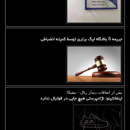
جریمه 5 باشگاه لیگ برتری توسط کمیته انضباطی
پس از اتفاقات دیدار رئال - بنفیكا؛
اینفانتینو: نژادپرستی هیچ جایی در فوتبال ندارد