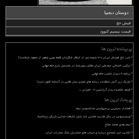
دوستان دیجیپا
فیش حج
قیمت بیسیم کنوود
پربیننده ترین ها
شب تلخ فوتبال ایران با ۳ نتیجه دور از انتظار شاگردان قلعه نویی چطور از صعود بازماندند؟
ترکیب احتمالی تیم ملی ایران مقابل نیوزیلند در نخستین بازی جام جهانی
برنامه ۴ دیدار امشب جام جهانی
بلژیک زیر آتش انتقادات رسانه های خودی نسل طلایی در آستانه افول است!
فیلم، خلاصه دیدار آرژانتین ۳ - الجزایر ۰
پربحث ترین ها
هشدار سرمربی پرسپولیس به جاسوس تیم
وینیسیوس در رئال مادرید ماندنی شد پایان شایعات جدایی بازیکن پرحاشیه
تیم بعدی محمد صلاح
تکذیب خبر ناصحیح درباره ی حساب های مشتریان بانک صادرات ایران