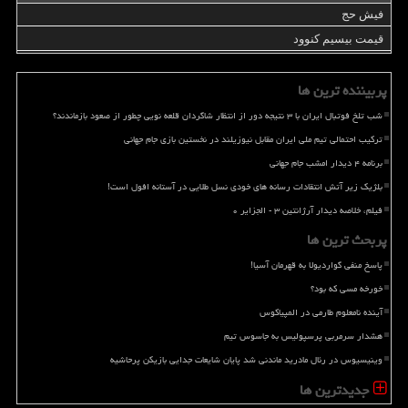
فیش حج
قیمت بیسیم کنوود
پربیننده ترین ها
شب تلخ فوتبال ایران با ۳ نتیجه دور از انتظار شاگردان قلعه نویی چطور از صعود بازماندند؟
ترکیب احتمالی تیم ملی ایران مقابل نیوزیلند در نخستین بازی جام جهانی
برنامه ۴ دیدار امشب جام جهانی
بلژیک زیر آتش انتقادات رسانه های خودی نسل طلایی در آستانه افول است!
فیلم، خلاصه دیدار آرژانتین ۳ - الجزایر ۰
پربحث ترین ها
پاسخ منفی گواردیولا به قهرمان آسیا!
خورخه مسی که بود؟
آینده نامعلوم طارمی در المپیاکوس
هشدار سرمربی پرسپولیس به جاسوس تیم
وینیسیوس در رئال مادرید ماندنی شد پایان شایعات جدایی بازیکن پرحاشیه
جدیدترین ها