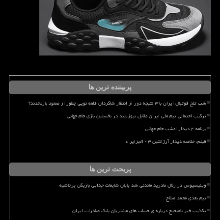
پربیننده ترین ها
شب تلخ فوتبال ایران با ۳ نتیجه دور از انتظار شاگردان قلعه نویی چطور از صعود بازماندند؟
ترکیب احتمالی تیم ملی ایران مقابل نیوزیلند در نخستین بازی جام جهانی
برنامه ۴ دیدار امشب جام جهانی
فیلم، خلاصه دیدار آرژانتین ۳ - الجزایر ۰
پربحث ترین ها
وینیسیوس در رئال مادرید ماندنی شد پایان شایعات جدایی بازیکن پرحاشیه
تیم بعدی محمد صلاح
تکذیب خبر ناصحیح درباره ی حساب های مشتریان بانک صادرات ایران