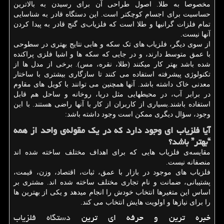
مخصوصا به طلا. اصول طراحی آن برای رسیدن به بالاترین
حساسیت برای اجسام کوچکتر است. این دستگاه قادر به شناسایی
تمام فلزات گرانبها و طلا است که فلزیاب‌ی گنج قادر به پیدا کردن
آنها نیست.
از سوی دیگر، فلزیاب های تک سکه و هابی نتایج بهتری در سطوحی
با عمق متوسط دارند، و در جایی که سکه ها و اشیا فلزی پراکنده
شده باشد بهتر کار میکنند (طلا، نقره، مس). برخی از مدل ها از
تکنولوژی پیشرفته استفاده می کنند تا سازگاری بیشتری با ساختار
معدنی خاک داشته باشد. آنها همچنین می توانند با کویل های مقاوم
در برابر آب، در محیطهایی مثل دریا، روخانه و ساحل هم قابل
استفاده باشند.بسیاری از کاربران از کار با آنها راضی هستند. با این
وجود، سؤال دیگری ممکن است وجود داشته باشد:
آیا فلزیاب ای وجود دارد که در یک مقوله‌ی واحد از همه
“بهتر” باشد؟
مقایسه‌ی فلزیاب هایی که برای اهداف مختلف ساخته شده اند
منصفانه نیست.
فلزیاب های موجود در بازار با عمق، ثبات، اقتصاد، وزن، قیمت،
پشتیبانی، ضمانت و نام تجاری مختلف ساخته شده اند. مشتری بر
اساس این متغیرها انتخاب خودش را انجام میدهد و یکی از بهترین ها
را برای نیازها و اولویت هایش انتخاب می کند.
خبره ترین و حرفه ای ترین
دستگاه فلزیاب