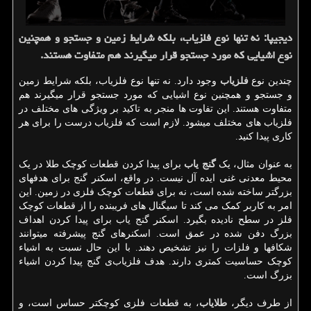
دیجیپا: نه تنها نوع فلزیاب، بلكه شرایط زمین و جستجو و همچنین
نوع اشیایی كه مورد جستجو قرار میگیرند هم متفاوت هستند.
چندین نوع
فلزیاب
وجود دارد. نه تنها نوع فلزیاب، بلکه شرایط زمین
و جستجو و همچنین نوع اشیایی که مورد جستجو قرار میگیرند هم
متفاوت هستند. این تفاوت ها منجر به تاکید بر ویژگی های مختلف در
فلزیاب های مختلف میشود. لازم است که فلزیاب‌ درست را برای هر
کاری پیدا کنید.
به عنوان مثال، یک
گنج یاب
برای پیدا کردن قطعات کوچک طلا در یک
محیط معدنی غنی ایده آل نیست. در واقع، اسکنر گنج برای هدفهای
بزرگتر ساخته شده است، نه برای قطعات کوچک فلزی در زمین. این
امر به کاربر کمک می کند تا سیگنال های فریبنده را از قطعات کوچک
فلز در سطح نادیده بگیرد. اسکنر گنج یاب برای پیدا کردن اهداف
بزرگ دفن شده در عمق است. اسکنرهای گنج پیشرفته میتوانند
شکافها و فلزات را نیز تشخیص دهند. با این حال نسبت به اشیاء
کوچک حساسیت کمتری دارند. هدف فلزیاب‌ی گنج پیدا کردن اشیاء
بزرگ است.
از طرف دیگر،
طلایاب
، به قطعات فلزی کوچکتر حساس است، و