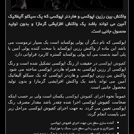
واكنش بین رزین اپوكسی و هاردنر اپوكسی كه یك سیكلو آلیفاتیك
آمین می تواند باشد یك واكنش افزایشی گرمازا و بدون تولید
محصول جانبی است.
اپوکسی که نام دیگر آن پولی پوکساید است یک بسپار ترموست می
باشد این ماده از واکنش رزین اپوکساید با سخت کننده پولی آمین یا
پلی آمید بدست می آید پولی پوکساید گستره کاربرد فراوانی دارد.
کفپوش اپوکسی
در حقیقت از رنگ اپوکسی تشکیل شده است و رنگ
اپوکسی از رزین اپوکسی به همراه هاردنر اپوکسی ساخته می شود.
واکنش بین رزین اپوکسی و هاردنر اپوکسی که یک سیکلو آلیفاتیک
آمین می تواند باشد یک واکنش افزایشی گرمازا و بدون تولید
محصول جانبی است.
عموماً نحوه
اجرای کفپوش اپوکسی
یکسان است ولی بر حسب اینکه
ضخامت کفپوش اپوکسی اجرا شده چقدر باشد مقدار مصرف رنگ
اپوکسی تعیین می گردد. به جهت اجرای کفپوش اپوکسی مراحل زیر
می بایست انجام گردد:
آماده سازی سطح بتن جهت اجرای کفپوش اپوکسی
تمیزکاری و چربی زدایی سطح بتن، سنگ یا موزاییک
در صورتی که سطح زیرین بتن باشد باید شیرابه آن زدوده شود