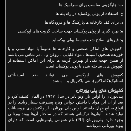
ب: جایگزینی مناسب برای سرامیک ها
ج: استفاده از پولی پوکساید در راه پله ها
د: برای کف کارخانه ها،پارکینگ ها و فرودگاه ها
ه: بهره گیری از پولی پوکساید جهت ساخت گروت های اپوکسی
و: قیرهای اصلاح شده توسط پولی پوکساید
کفپوش های اماکن صنعتی و کارخانه ها عموماً با مواد سمی و یا
خورنده همچون اسیدها ، مواد قلیایی ، روغن و … در تماس می باشند
از همین جهت یکی از بهترین گزینه ها برای این اماکن استفاده از
کفپوش های ساخته شده با پولی پوکساید است.
کفپوش های اپوکسی می توانند ضد اسید،آنتی
استاتیک(کانداکتیو)،انتی باکتریال و… باشند.
کفپوش های پلی یورتان
پلی‌یورتان را اولین بار اوتو بایر در سال ۱۹۳۷ در آلمان کشف کرد و
بعد از آن این مواد با داشتن خواص ویژه پیشرفت بسیار زیادی را در
انواع صنایع جهان داشتند. اولین پلی ‌یورتان ، از واکنش دی‌ایزوسیانات
تولید شدند. آلیتان‌ها ترکیباتی هستند که در ساختار آن‌ها پیوند یورتانی
وجود دارد. پلی‌یورتان (
PU
) نام عمومی پلیمرهایی است که دارای
پیوند یورتانی می‌باشند