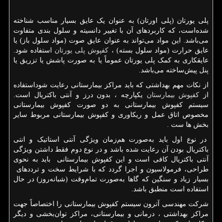
پلی یورتان (پلی اورتان) به عنوان یک عایق بسیار مناسب شناخته
شده‌است، که کاربردهای آن با تغییر دانسیته و سلول بندی متفاوت
می‌باشد. این مواد می‌تواند به عنوان عایق صوت (مواد سلول باز) یا
عایق حرارت (مواد سلول بسته) ،
کفپوش پلی یورتان
استفاده شود.
عایقکاری به کمک پلی یورتان عموماً یا به صورت پاشش یا تزریق یا
پنل پیش‌ساخته می‌باشد.
از نکات مهم بهداشتی که باید مراکز بیمارستانی رعایت شوداستفاده
از
کفپوش بیمارستان
یکپارچه ، بدون درز و آنتی باکتریال است.
سیستم کفپوش بیمارستانی به دو صورت کفپوش بیمارستانی
مخصوص اتاق عمل و ریکاوری و کفپوش بیمارستانی مربوط سایر
بخش ها ست .
در نوع اول باید به‌صورت هم‌زمان ویژگی آنتی استاتیک و انتی
باکتریال بودن آن رعایت شده باشد و در نوع دوم فقط داشتن ویژگی
آنتی باکتریال کافی است و این کفپوش بیمارستانی باید به نحوی
طراحی، فرمولاسیون و اجرا گردد که با شرایط سخت و ترددهای
بسیار زیاد و سنگین که گاها به‌صورت تمام‌وقت (شبانه‌روز) در حال
استفاده است منطبق باشد.
شرکت مهندسی آترون سیستم کفپوش بیمارستانی را اختصاصاً جهت
مراکز بهداشتی ، درمانی و بیمارستانی، مراکز توان‌بخشی و دیگر