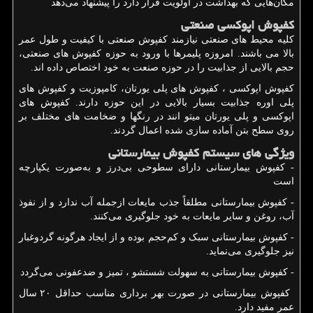
مکان‌هایی که بهداشت در اولویت قرار دارد را پیشنهاد می‌دهد
کفپوش اپوکسی صنعتی
کلیه محیط های صنعتی نیازمند کفپوش صنعتی با کیفیت و طول عمر
بالا می باشند. امروزه پلیمرها با ورود به حوزه کفپوش های صنعتی،
حجم بالایی از جذابیت را در حوزه صنعت به خود اختصاص داده اند.
کفپوش اپوکسی ، کفپوش های پلی یورتان، کامپوزیت و کفپوش های
پلی اوره جذابیت بسیار بالایی در این حوزه دارند. کفپوش های
اپوکسی و پلی یورتان میتو انند در رنگها و ضخامت های مختلف بر
روی سطح بتن آماده سازی شده اعمال گردند.
ویژگی های سیستم کفپوش بیمارستانی
- کفپوش بیمارستانی دارای سطوحی بی‌درز و به‌صورت یکپارچه
است
- کفپوش بیمارستانی مطلقاً جذب مایعات ازجمله آب ندارد و از نفوذ
آب، روغن و سایر مایعات به خود جلوگیری می‌کنند.
- کفپوش بیمارستانی سبک و کم‌حجم بوده و از ایجاد هرگونه گردوغبار
نیز جلوگیری می‌نماید.
- کفپوش بیمارستانی به سهولت شستشو ، تمیز و ضدعفونی می‌گردد
کفپوش بیمارستانی در صورت بهر برداری مناسب حداقل ۲۰ سال
عمر مفید دارد.