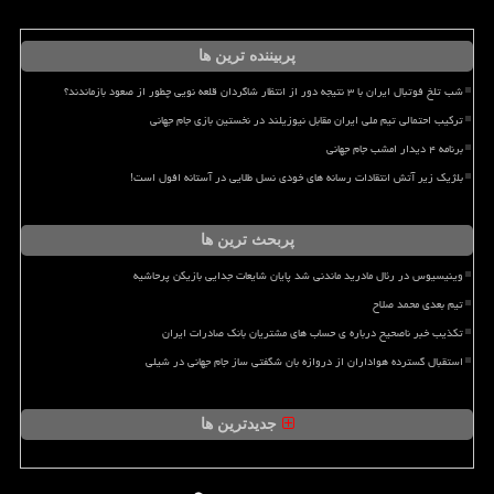
پربیننده ترین ها
شب تلخ فوتبال ایران با ۳ نتیجه دور از انتظار شاگردان قلعه نویی چطور از صعود بازماندند؟
ترکیب احتمالی تیم ملی ایران مقابل نیوزیلند در نخستین بازی جام جهانی
برنامه ۴ دیدار امشب جام جهانی
بلژیک زیر آتش انتقادات رسانه های خودی نسل طلایی در آستانه افول است!
پربحث ترین ها
وینیسیوس در رئال مادرید ماندنی شد پایان شایعات جدایی بازیکن پرحاشیه
تیم بعدی محمد صلاح
تکذیب خبر ناصحیح درباره ی حساب های مشتریان بانک صادرات ایران
استقبال گسترده هواداران از دروازه بان شگفتی ساز جام جهانی در شیلی
جدیدترین ها