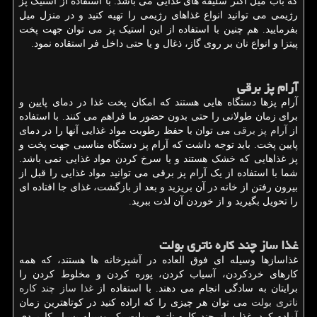
که باب میل اکثر سلیقه های غذایی می باشد. با استفاده از استیک پز
رژیمی می توانید انواع غذاهای رژیمی را تهیه کنید و در منزل میل
بفرمایید. هم چنین با استفاده از این استیک پز می توان جهت پخت
پیتزا و انواع نان بر روی گاز، ذغال و یا حتی داخل فر استقاده نمود.
آرام پز برقی
آرام پزها دستگاه هایی هستند که امکان پخت غذا در دمای پایین و
برای زمان طولانی را حتی بدون حضور ما فراهم می کنند. با استفاده
از
آرام پز برقی
می توان با حفظ رطوبت مواد غذایی آنها را در دمای
پایین پخت. باید توجه داشت که آرام پز دستگاه مناسبی جهت پخت و
پز غذاهایی که خشک هستند و یا سرخ کردن مواد غذایی نمی باشد.
شما با استفاده از یک آرام پز برقی می توانید مواد غذایی را قبل از
بیرون رفتن از خانه در آن بریزید و بعد از بازگشت، غذای جا افتاده ای
را تحویل بگیرید و از خوردن آن لذت ببرید.
غذا ساز چند کاره ناتری بولت
غذاسازها وسیله ای فوق العاده در آشپزخانه ها هستند، که همه
کارهای خردکردن، آسیاب کردن، پوره کردن و مخلوط کردن را
برایتان به سادگی انجام می دهند. با استفاده از
غذا ساز چند کاره
ناتری بولت
می توان هر چیزی را که اراده کنید در کوتاهترین زمان
آماده کرد. غذا ساز چند کاره ناتری بولت یک وسیله بسیار کاربردی