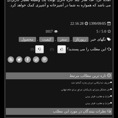
می باشد که همواره به شما در آشپزخانه و آشپزی کمک خواهد کرد.
1399/09/05
22:16:28
1017
/ 5
5.0
تگهای خبر:
رپورتاژ
,
سفر
,
كیفیت
,
محصول
این مطلب را می پسندید؟
(0)
(1)
تازه ترین مطالب مرتبط
حریف تدارکاتی ایران وارد آنتالیا شد
حل مشکل ویزای بازیکنان عراق برای جام جهانی
مزایا و معایب فیلر بینی
مزایا و معایب فیلر بینی
نظرات بینندگان در مورد این مطلب