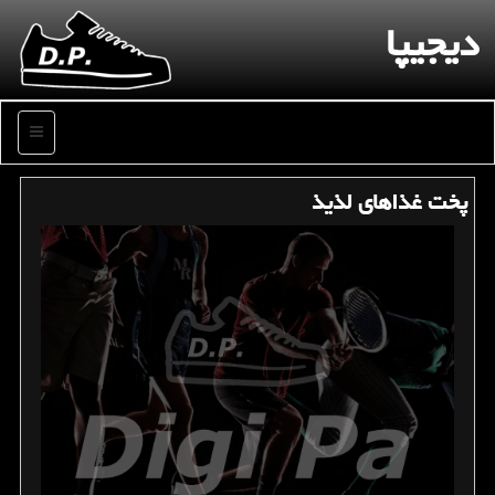
دیجیپا
منو
پخت غذاهای لذیذ