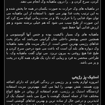
کردن، سرخ کردن و... را درون ماهیتابه وک انجام می دهند.
در ماهیتابه های وک حرارت به صورت یکسان در همه جا پخش شده و
به این ترتیب پخت غذا بهتر می شود. با استفاده از این ماهیتابه می
توان مواد غذایی را با حرارت بالا و در مدت زمانی کوتاه سرخ کرد که
این صورت از طبخ سبب می شود که هم خیلی برشته نشوند و هم
ارزش غذایی آنها حفظ شود.
ماهیتابه های وک بسیار باکیفیت بوده و جنس آنها آلومینیومی و
همچنین جنس پوشش داخلی شان گرانیتی می‌باشد که برای پخت
غذاهای رژیمی بهترین جنس است. از دیگر مزیت های مفید ماهیتابه
وک دیواره های بلند آن است که باعث می شود درحین سرخ کردن و
طبخ غذا هیچ روغنی به بیرون نریزد. می توان گفت ماهیتابه وک، با
طراحی منحصر به فرد و زیبایی که دارد یک ظرف همه کاره در پخت
و پز می باشد.
استیک پز رژیمی
امروزه لوازم پخت و پز رژیمی در زندگی افرادی که دارای اضافه
وزن هستند، نقش مهمی را ایفا می کنند. مهم‌ترین مزیت استفاده
ازدستگاه
استیک پز رژیمی
، عدم استفاده از روغن در طبخ انواع
مختلف غذا از جمله استیک گوشت یا مرغ می باشد. استیک یک از
لذیذترین و درعین حال از ساده ترین و بهترین غذاهای گوشتی است