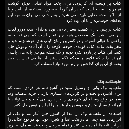
کباب پز وسیله ای کاربردی برای پخت مواد غذایی بویژه گوشت
قرمز و یا سفید است که در آن گرما به صورت مستقیم از پایین و یا
از بالا به ماده غذایی تابیده می شود و به راحتی می توان تمامیه این
غذاهای خوشمزه را با آن تهیه کرد.
کباب پز پلین
دارای کیفیت بسیار بالایی بوده و دارای بدنه دورو لعاب
دار می باشد، یک محصول همه چیز تمام است که می توانید به
راحتی با خیالی آسوده و در کمترین زمان کباب های خوشمزه، لذیذ و
مغز پخت مانند کباب کوبیده، جوجه، گوجه را با آن آماده و نوش جان
کنید. این کباب پز یازده نفره بوده و یک طبقه هم بین پایه های پایینی
آن قرا دارد که علاوه بر محکم نگه داشتن پایه ها می توان در حین
پخت از آن برای گذاشتن لوازم مورد نیاز استفاده کرد.
ماهیتابه وک
ماهیتابه وک
یکی از وسایل مفید در آشپزخانه هر فردی است که
برای آشپزی و پخت و پز کاربردهای بسیاری دارد. با خرید ماهیتابه وک
شما در واقع وسیله ای کاربردی را خریداری می کنید و می توانید با
آن انواع بسیار متنوع و خوشمزه از غذاها را آماده و نوش جان کنید.
استفاده از ماهیتابه وک در ابتدا از کشور چین آغاز شد و یکی از
ابزارهای مهم چینی ها در پخت غذا و آشپزی بود. آنها هر نوع غذایی را
در این تابه ها آماده می کنند و تمام مراحل پخت غذا شامل، بخارپز