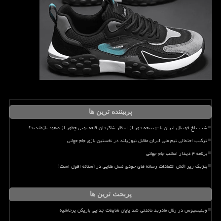
پربیننده ترین ها
شب تلخ فوتبال ایران با ۳ نتیجه دور از انتظار شاگردان قلعه نویی چطور از صعود بازماندند؟
ترکیب احتمالی تیم ملی ایران مقابل نیوزیلند در نخستین بازی جام جهانی
برنامه ۴ دیدار امشب جام جهانی
بلژیک زیر آتش انتقادات رسانه های خودی نسل طلایی در آستانه افول است!
پربحث ترین ها
وینیسیوس در رئال مادرید ماندنی شد پایان شایعات جدایی بازیکن پرحاشیه