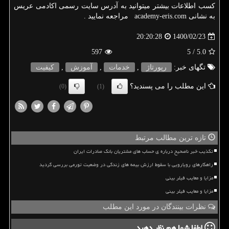
کسب اطلاعات بیشتر میتوانید به آدرس سایت رسمی اکادمی عریس
به نشانی
academy-eris.com
مراجعه نمایید .
1400/02/23
20:20:28
597
/ 5
5.0
تگهای خبر:
رپورتاژ
,
خدمات
,
آموزش
,
كیفیت
این مطلب را می پسندید؟
(0)
(1)
تازه ترین مطالب مرتبط
تکذیب خبر ناصحیح درباره ی حساب های مشتریان بانک صادرات ایران
راهکارهای رویارویی با سقوط ارزش بیمه های زندگی در وضعیت تورمی بررسی گردید
مزایا و معایب فیلر بینی
مزایا و معایب فیلر بینی
نظرات بینندگان در مورد این مطلب
لطفا شما هم
نظر دهید