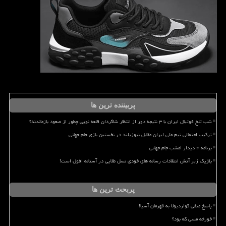
پربیننده ترین ها
شب تلخ فوتبال ایران با ۳ نتیجه دور از انتظار شاگردان قلعه نویی چطور از صعود بازماندند؟
ترکیب احتمالی تیم ملی ایران مقابل نیوزیلند در نخستین بازی جام جهانی
برنامه ۴ دیدار امشب جام جهانی
بلژیک زیر آتش انتقادات رسانه های خودی نسل طلایی در آستانه افول است!
پربحث ترین ها
پاسخ منفی گواردیولا به قهرمان آسیا!
خورخه مسی که بود؟