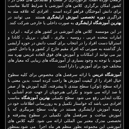
کشور امکان برگزاری کلاس های آموزشی با شرایط کاملا مناسب
برای دانش آموختگان فراهم کرده است . افرادی که علاقه مند به
فراگیری
دوره تخصصی اموزش ارایشگری
هستند می توانند در
بهترین آموزشگاه ارایشگری
به صورت داخلی یا خارجی شرکت کنند.
در این موسسه کلاس های آموزشی در کشور های ترکیه ، ایران ،
امارات متحده عربی ، روسیه ، مالزی ، آلمان ، برزیل ، کانادا و
استرالیا دست افراد را در انتخاب برای کسب دانش در حوزه آرایشی
باز گذاشته به صورتی که افراد مقیم خارج از کشور و یا داخل کشور
نیز می توانند از امکانات و آموزش های فوق العاده عریس بهره مند
شوند. با توجه به وجود بسیاری از آموزشگاه های زیبایی که معیار های
مختلف خود برای آموزش را دارا است.
آموزشگاه عریس
با ارائه سرفصل های مخصوص برای کلیه سطوح
خیال افراد را از کیفیت آموزش ها راحت کرده است. بدین معنی با
ارائه سطح
(توکن) سطح مبتدی تا پیشرفته، کلیه آموزش ها از صفر
تا صد ارائه می شوند و نگرانی هنرجویان از جهت عدم آشنایی با
نکات ابتدایی رفع می شود. سطح تکمیلی
بهترین آموزشگاه
مناسب
افرادی می باشد که خواستار تکمیل و به روزرسانی اطلاعات خود در
زمینه آموزش ارایشگری هستند در نهایت سطح مربیگری که با
آموزش مباحث و سرفصل های تکمیلی در سطوح پیشرفته و
تخصصی مدرک معتبر بین المللی ارائه می شود. کلیه کلاس های
آموزشی این مجموعه بطور منظم هر ماه اجرا می شود.بمنظور