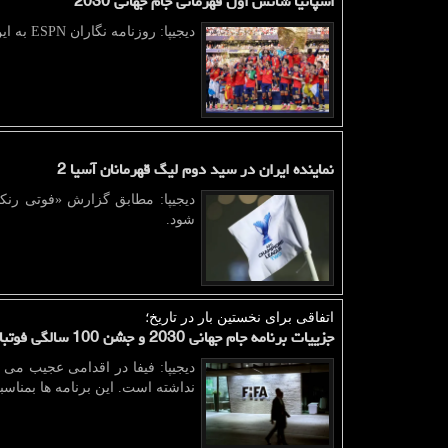
اسپانیا شانس اول قهرمانی جام جهانی 2030
دیجیپا: روزنامه نگاران ESPN به این سوال پاسخ دادند که چه تیم هایی شانس فتح جام جهانی ۲۰۳۰ را دارند.
نماینده ایران در سید دوم لیگ قهرمانان آسیا 2
شود.
اتفاقی برای نخستین بار در تاریخ؛
جزییات برنامه جام جهانی 2030 و جشن 100 سالگی فوتبال در 3 قاره و 6 کشور
نداشته است. این برنامه ها بمناسبت جشن ۱۰۰ سالگی فوتبال