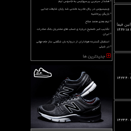
هشدار سرمربی پرسپولیس به جاسوس تیم
وینیسیوس در رئال مادرید ماندنی شد پایان شایعات جدایی
بازیکن پرحاشیه
تیم بعدی محمد صلاح
ین فیفا
تکذیب خبر ناصحیح درباره ی حساب های مشتریان بانک صادرات
۱
ایران
استقبال گسترده هواداران از دروازه بان شگفتی ساز جام جهانی
در شیلی
جدیدترین ها
۱
۱