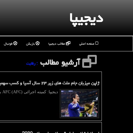
دیجیپا
صفحه اصلی
مطالب دیجیپا
بازیکن
فوتبال
آرشیو مطالب
: رقابت
ژاپن میزبان جام ملت های زیر ۲۳ سال آسیا و کسب سهمیه المپیک شد
دیجیپا: کمیته اجرائی AFC (AFC) با تصویب نهایی، ژاپن را به عنوان میزبان جام ملت های زیر ۲۳سال آسیا برگزید.