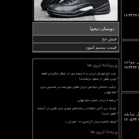
۱
دوستان دیجیپا
فیش حج
قیمت بیسیم کنوود
ا دو لژیونر ایرانی مواجه
پربیننده ترین ها
۱
شب تلخ فوتبال ایران با ۳ نتیجه دور از انتظار شاگردان قلعه
نویی چطور از صعود بازماندند؟
ترکیب احتمالی تیم ملی ایران مقابل نیوزیلند در نخستین بازی
جام جهانی
برنامه ۴ دیدار امشب جام جهانی
بلژیک زیر آتش انتقادات رسانه های خودی نسل طلایی در آستانه
افول است!
برگزار کند که تابحال سابقه
۱
فیلم، خلاصه دیدار آرژانتین ۳ - الجزایر ۰
پربحث ترین ها