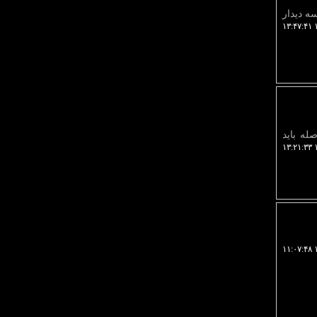
ه دیدار
۱
صله باید
۱
۱