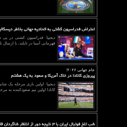
اعتراض فدراسیون کشتی به اتحادیه جهانی بخاطر دیسکال
دیجیپا: فدراسیون کشتی در پی د
قهرمانی آسیا در تایلند، با ارسال
جام جهانی ۲۰۲۶؛
پیروزی کانادا در خاک آمریکا و صعود به یک هشتم
کانادا اولین تیم صعودکننده به مر
شب تلخ فوتبال ایران با ۳ نتیجه دور از انتظار شاگردان قلعه نویی چطور از صعود بازماندند؟