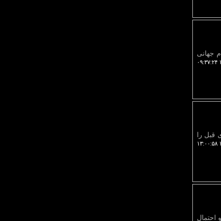
یران در جام جهانی
۱
 قبل را
۱
 آورده و احتمال